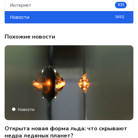
Интернет
931
Новости
1492
Похожие новости
Новости
C
Открыта новая форма льда: что скрывают
и
о
недра ледяных планет?