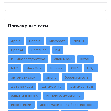
Популярные теги
Apple
Google
Microsoft
NVIDIA
OpenAI
Samsung
ИИ
ИТ-инфраструктура
Илон Маск
Китай
МТС
МегаФон
Россия
США
ЦОД
автоматизация
анонс
безопасность
дата выхода
дата-центр
дата-центры
защита данных
импортозамещение
инвестиции
информационная безопасность