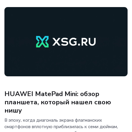
Гаджеты
HUAWEI MatePad Mini: обзор
планшета, который нашел свою
нишу
В эпоху, когда диагональ экрана флагманских
смартфонов вплотную приблизилась к семи дюймам,