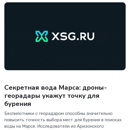
Гаджеты
Секретная вода Марса: дроны-
георадары укажут точку для
бурения
Беспилотники с георадаром способны значительно
повысить точность выбора мест для бурения в поисках
воды на Марсе. Исследователи из Аризонского