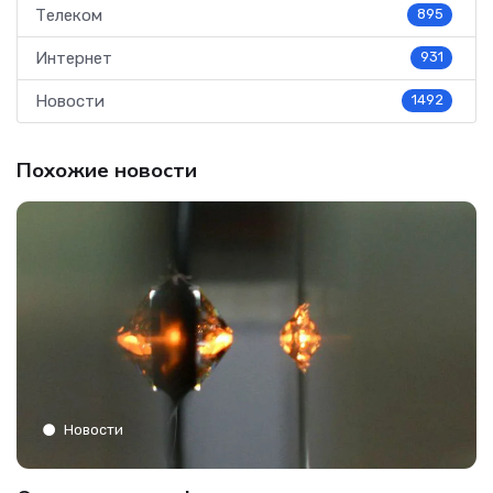
Телеком
895
Интернет
931
Новости
1492
Похожие новости
Новости
C