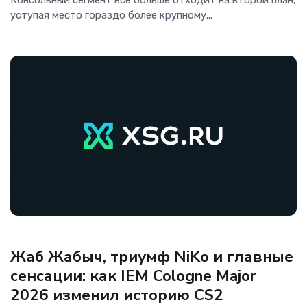
уступая место гораздо более крупному...
Игры
Жаб Жабыч, триумф NiKo и главные
сенсации: как IEM Cologne Major
2026 изменил историю CS2