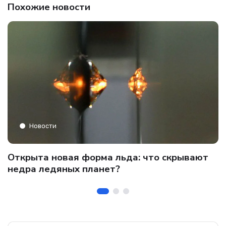
Похожие новости
Новости
C
Открыта новая форма льда: что скрывают
и
о
недра ледяных планет?
б