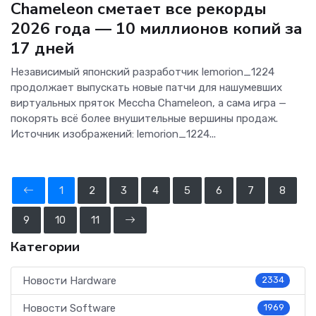
Chameleon сметает все рекорды
2026 года — 10 миллионов копий за
17 дней
Независимый японский разработчик lemorion_1224
продолжает выпускать новые патчи для нашумевших
виртуальных пряток Meccha Chameleon, а сама игра —
покорять всё более внушительные вершины продаж.
Источник изображений: lemorion_1224...
1
2
3
4
5
6
7
8
9
10
11
Категории
Новости Hardware
2334
Новости Software
1969