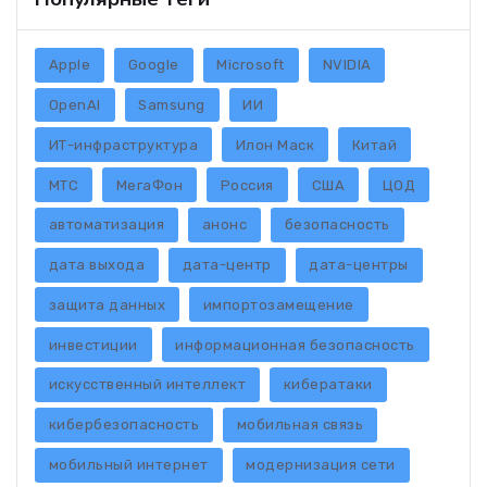
Apple
Google
Microsoft
NVIDIA
OpenAI
Samsung
ИИ
ИТ-инфраструктура
Илон Маск
Китай
МТС
МегаФон
Россия
США
ЦОД
автоматизация
анонс
безопасность
дата выхода
дата-центр
дата-центры
защита данных
импортозамещение
инвестиции
информационная безопасность
искусственный интеллект
кибератаки
кибербезопасность
мобильная связь
мобильный интернет
модернизация сети