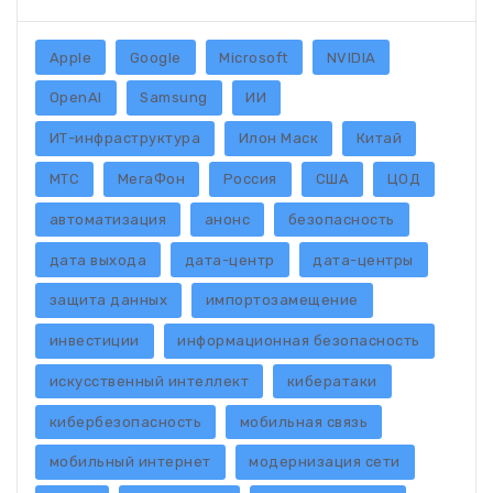
Apple
Google
Microsoft
NVIDIA
OpenAI
Samsung
ИИ
ИТ-инфраструктура
Илон Маск
Китай
МТС
МегаФон
Россия
США
ЦОД
автоматизация
анонс
безопасность
дата выхода
дата-центр
дата-центры
защита данных
импортозамещение
инвестиции
информационная безопасность
искусственный интеллект
кибератаки
кибербезопасность
мобильная связь
мобильный интернет
модернизация сети