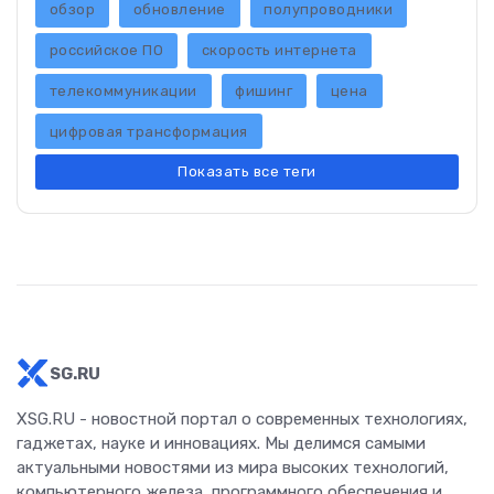
обзор
обновление
полупроводники
российское ПО
скорость интернета
телекоммуникации
фишинг
цена
цифровая трансформация
Показать все теги
SG.RU
XSG.RU - новостной портал о современных технологиях,
гаджетах, науке и инновациях. Мы делимся самыми
актуальными новостями из мира высоких технологий,
компьютерного железа, программного обеспечения и