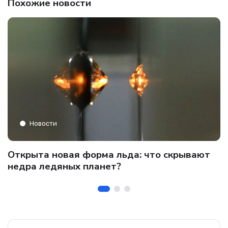
Похожие новости
Новости
C
Открыта новая форма льда: что скрывают
и
о
недра ледяных планет?
б