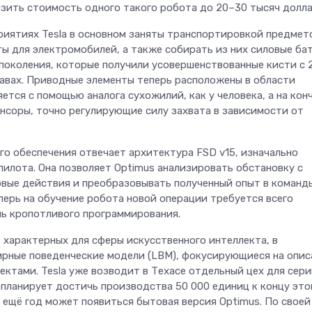
снизить стоимость одного такого робота до 20–30 тысяч долла
риятиях Tesla в основном заняты транспортировкой предмет
ы для электромобилей, а также собирать из них силовые бат
поколения, которые получили усовершенствованные кисти с 
авах. Приводные элементы теперь расположены в области
ется с помощью аналога сухожилий, как у человека, а на кон
енсоры, точно регулирующие силу захвата в зависимости от
го обеспечения отвечает архитектура FSD v15, изначально
илота. Она позволяет Optimus анализировать обстановку с
вые действия и преобразовывать полученный опыт в команд
перь на обучение робота новой операции требуется всего
ль кропотливого программирования.
 характерных для сферы искусственного интеллекта, в
Телеком
рные поведенческие модели (LBM), фокусирующиеся на опис
ктами. Tesla уже возводит в Техасе отдельный цех для сер
Больше не «ловите
планирует достичь производства 50 000 единиц к концу это
 ещё год может появиться бытовая версия Optimus. По своей
на вокзалах: «Мег