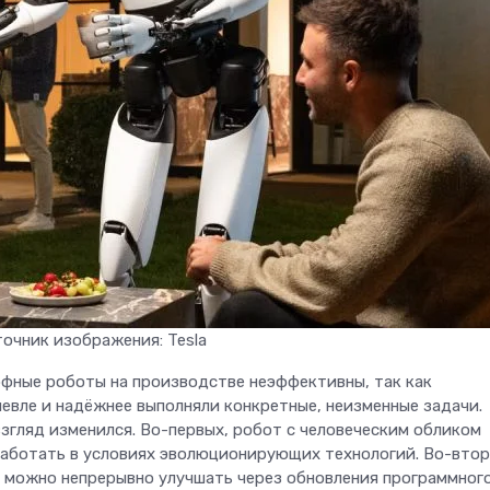
очник изображения: Tesla
фные роботы на производстве неэффективны, так как
вле и надёжнее выполняли конкретные, неизменные задачи.
згляд изменился. Во-первых, робот с человеческим обликом
работать в условиях эволюционирующих технологий. Во-втор
ь можно непрерывно улучшать через обновления программног