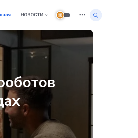
авная
НОВОСТИ
 роботов
дах