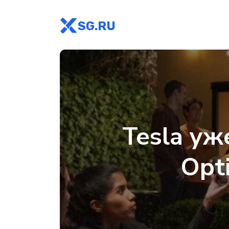
SG.RU
Tesla уж
Opt