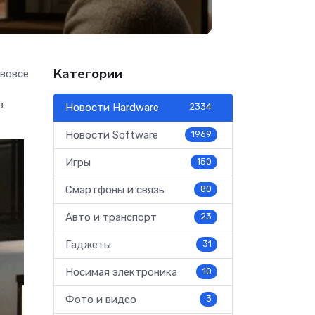
Категории
 вовсе
в
Новости Hardware
2334
Новости Software
1969
Игры
150
Смартфоны и связь
80
Авто и транспорт
23
Гаджеты
31
Носимая электроника
10
Фото и видео
3