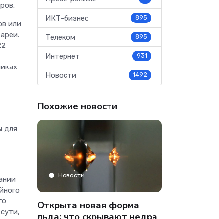
ров.
ИКТ-бизнес
895
ов или
ареи.
Телеком
895
22
Интернет
931
чиках
Новости
1492
Похожие новости
ы для
Аналитика
Новости
ании
ийного
» только
Co-managed
го
Открыта новая форма
 сути,
аФон»
компании от
льда: что скрывают недра