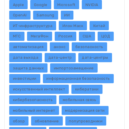
Apple
Google
Microsoft
NVIDIA
OpenAI
Samsung
ИИ
ИТ-инфраструктура
Илон Маск
Китай
МТС
МегаФон
Россия
США
ЦОД
автоматизация
анонс
безопасность
дата выхода
дата-центр
дата-центры
защита данных
импортозамещение
инвестиции
информационная безопасность
искусственный интеллект
кибератаки
кибербезопасность
мобильная связь
мобильный интернет
модернизация сети
обзор
обновление
полупроводники