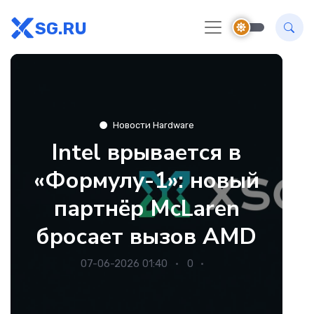
SG.RU
Новости Hardware
Intel врывается в
«Формулу-1»: новый
партнёр McLaren
бросает вызов AMD
07-06-2026 01:40
0