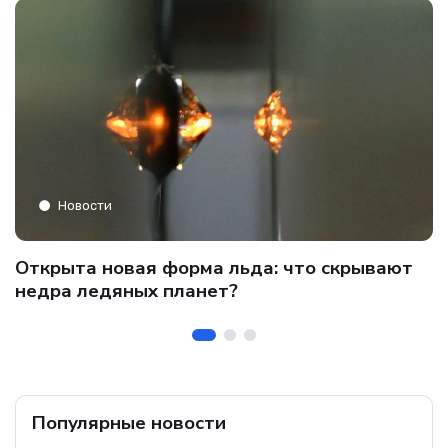
Новости
C
Открыта новая форма льда: что скрывают
и
о
недра ледяных планет?
б
Популярные новости