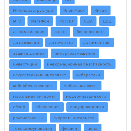
ИТ-инфраструктура
Илон Маск
Китай
МТС
МегаФон
Россия
США
ЦОД
автоматизация
анонс
безопасность
дата выхода
дата-центр
дата-центры
защита данных
импортозамещение
инвестиции
информационная безопасность
искусственный интеллект
кибератаки
кибербезопасность
мобильная связь
мобильный интернет
модернизация сети
обзор
обновление
полупроводники
российское ПО
скорость интернета
телекоммуникации
фишинг
цена