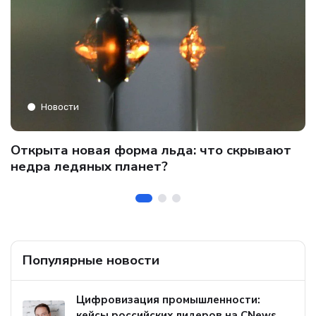
Новости
C
Открыта новая форма льда: что скрывают
и
о
недра ледяных планет?
б
Популярные новости
Цифровизация промышленности:
кейсы российских лидеров на CNews