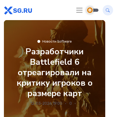
SG.RU
Новости Software
Разработчики
Battlefield 6
отреагировали на
критику игроков о
размере карт
12-03-2026 19:00
0