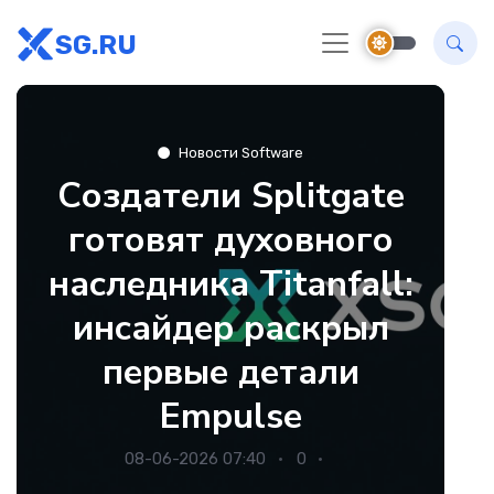
SG.RU
Новости Software
Создатели Splitgate
готовят духовного
наследника Titanfall:
инсайдер раскрыл
первые детали
Empulse
08-06-2026 07:40
0