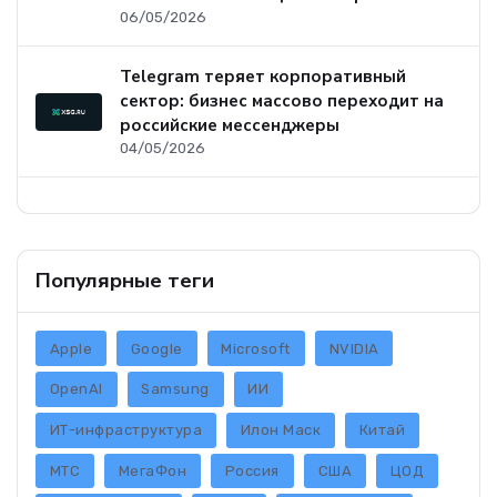
06/05/2026
Telegram теряет корпоративный
сектор: бизнес массово переходит на
российские мессенджеры
04/05/2026
Популярные теги
Apple
Google
Microsoft
NVIDIA
OpenAI
Samsung
ИИ
ИТ-инфраструктура
Илон Маск
Китай
МТС
МегаФон
Россия
США
ЦОД