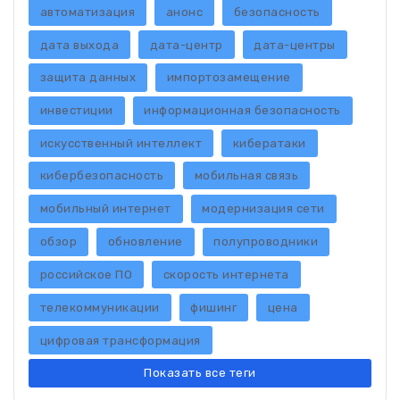
автоматизация
анонс
безопасность
дата выхода
дата-центр
дата-центры
защита данных
импортозамещение
инвестиции
информационная безопасность
искусственный интеллект
кибератаки
кибербезопасность
мобильная связь
мобильный интернет
модернизация сети
обзор
обновление
полупроводники
российское ПО
скорость интернета
телекоммуникации
фишинг
цена
цифровая трансформация
Показать все теги