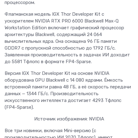
процессором.
Флагманская модель IGX Thor Developer Kit с
ускорителем NVIDIA RTX PRO 6000 Blackwell Max-Q
Workstation Edition включает графический процессор
архитектуры Blackwell, содержащий 24 064
вычислительных ядра. Она оснащена 96 ГБ памяти
GDDR7 с пропускной способностью до 1792 ГБ/с.
Заявленная производительность в задачах ИИ доходит
до 5581 Тфлопс в формате FP4-Sparse.
Версия IGX Thor Developer Kit на основе NVIDIA
оборудована GPU Blackwell с 14 080 ядрами. Ёмкость
встроенной памяти равна 48 ГБ, а её скорость передачи
данных — 1344 ГБ/с. Производительность
искусственного интеллекта достигает 4293 Тфлопс
(FP4-Sparse).
Источник изображения: NVIDIA
Все три новинки, включая Mini-версию (с
производительностью ИИ 2070 Тфлопс), имеют