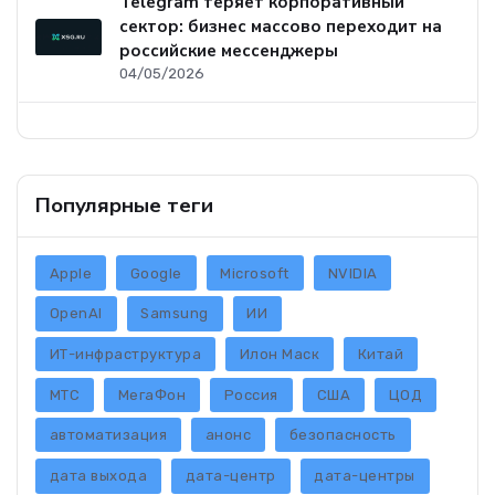
Telegram теряет корпоративный
сектор: бизнес массово переходит на
российские мессенджеры
04/05/2026
Популярные теги
Apple
Google
Microsoft
NVIDIA
OpenAI
Samsung
ИИ
ИТ-инфраструктура
Илон Маск
Китай
МТС
МегаФон
Россия
США
ЦОД
автоматизация
анонс
безопасность
дата выхода
дата-центр
дата-центры