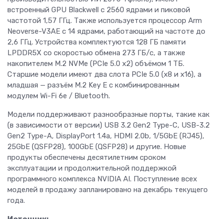
встроенный GPU Blackwell с 2560 ядрами и пиковой
частотой 1,57 ГГц. Также используется процессор Arm
Neoverse-V3AE с 14 ядрами, работающий на частоте до
2,6 ГГц. Устройства комплектуются 128 ГБ памяти
LPDDR5X со скоростью обмена 273 ГБ/с, а также
накопителем M.2 NVMe (PCIe 5.0 x2) объёмом 1 ТБ.
Старшие модели имеют два слота PCIe 5.0 (x8 и x16), а
младшая — разъём M.2 Key E с комбинированным
модулем Wi-Fi 6e / Bluetooth.
Модели поддерживают разнообразные порты, такие как
(в зависимости от версии) USB 3.2 Gen2 Type-C, USB-3.2
Gen2 Type-A, DisplayPort 1.4a, HDMI 2.0b, 1/5GbE (RJ45),
25GbE (QSFP28), 100GbE (QSFP28) и другие. Новые
продукты обеспечены десятилетним сроком
эксплуатации и продолжительной поддержкой
программного комплекса NVIDIA AI. Поступление всех
моделей в продажу запланировано на декабрь текущего
года.