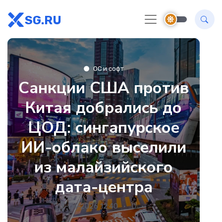
SG.RU
ОС и софт
Санкции США против
Китая добрались до
ЦОД: сингапурское
ИИ-облако выселили
из малайзийского
дата-центра
12-04-2026 12:40
0