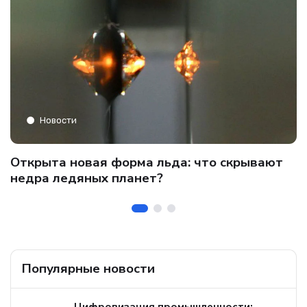
Новости
C
Открыта новая форма льда: что скрывают
и
о
недра ледяных планет?
б
Популярные новости