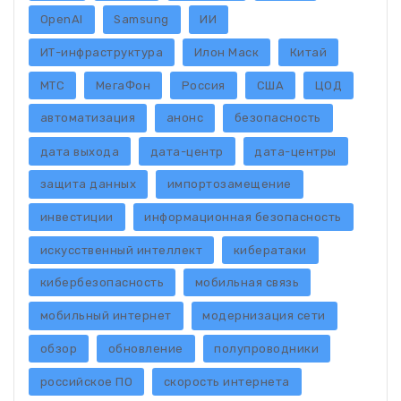
OpenAI
Samsung
ИИ
ИТ-инфраструктура
Илон Маск
Китай
МТС
МегаФон
Россия
США
ЦОД
автоматизация
анонс
безопасность
дата выхода
дата-центр
дата-центры
защита данных
импортозамещение
инвестиции
информационная безопасность
искусственный интеллект
кибератаки
кибербезопасность
мобильная связь
мобильный интернет
модернизация сети
обзор
обновление
полупроводники
российское ПО
скорость интернета