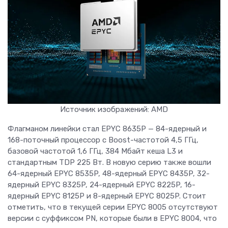
Источник изображений: AMD
Флагманом линейки стал EPYC 8635P — 84-ядерный и
168-поточный процессор с Boost-частотой 4,5 ГГц,
базовой частотой 1,6 ГГц, 384 Мбайт кеша L3 и
стандартным TDP 225 Вт. В новую серию также вошли
64-ядерный EPYC 8535P, 48-ядерный EPYC 8435P, 32-
ядерный EPYC 8325P, 24-ядерный EPYC 8225P, 16-
ядерный EPYC 8125P и 8-ядерный EPYC 8025P. Стоит
отметить, что в текущей серии EPYC 8005 отсутствуют
версии с суффиксом PN, которые были в EPYC 8004, что