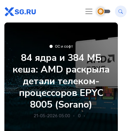
SG.RU
ОС и софт
84 ядра и 384 МБ
кеша: AMD раскрыла
детали телеком-
процессоров EPYC
8005 (Sorano)
21-05-2026 05:00
0