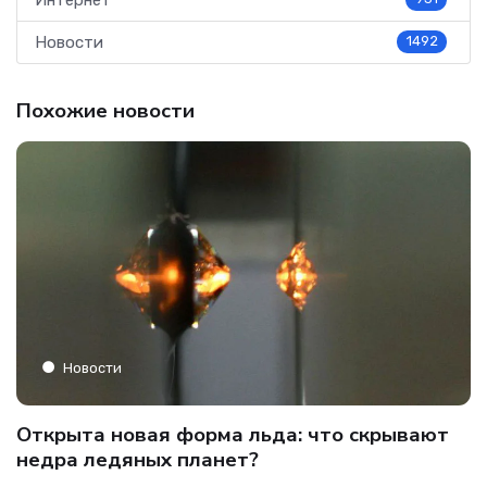
Новости
1492
Похожие новости
Новости
C
Открыта новая форма льда: что скрывают
и
о
недра ледяных планет?
б