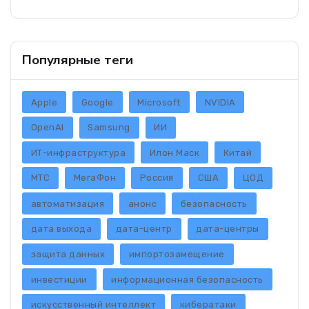
Популярные теги
Apple
Google
Microsoft
NVIDIA
OpenAI
Samsung
ИИ
ИТ-инфраструктура
Илон Маск
Китай
МТС
МегаФон
Россия
США
ЦОД
автоматизация
анонс
безопасность
дата выхода
дата-центр
дата-центры
защита данных
импортозамещение
инвестиции
информационная безопасность
искусственный интеллект
кибератаки