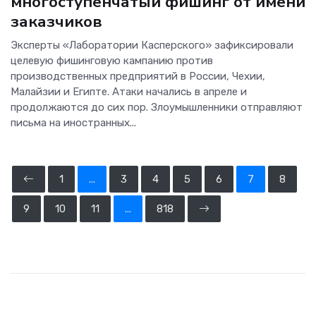
многоступенчатый фишинг от имени
заказчиков
Эксперты «Лаборатории Касперского» зафиксировали
целевую фишинговую кампанию против
производственных предприятий в России, Чехии,
Малайзии и Египте. Атаки начались в апреле и
продолжаются до сих пор. Злоумышленники отправляют
письма на иностранных...
1
...
3
4
5
6
7
8
9
10
11
...
818