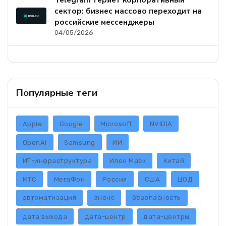
Telegram теряет корпоративный
сектор: бизнес массово переходит на
российские мессенджеры
04/05/2026
Популярные теги
Apple
Google
Microsoft
NVIDIA
OpenAI
Samsung
ИИ
ИТ-инфраструктура
Илон Маск
Китай
МТС
МегаФон
Россия
США
ЦОД
автоматизация
анонс
безопасность
дата выхода
дата-центр
дата-центры