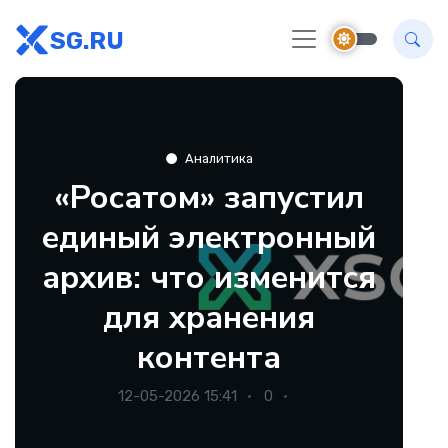
SG.RU
Аналитика
«Росатом» запустил
единый электронный
архив: что изменится
для хранения
контента
12-05-2026 15:41
0