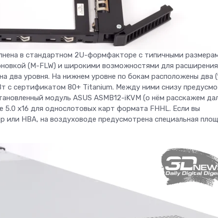
лнена в стандартном 2U-формфакторе с типичными размера
мпоновкой (M-FLW) и широкими возможностями для расширения
на два уровня. На нижнем уровне по бокам расположены два (
т с сертификатом 80+ Titanium. Между ними снизу предусм
установленный модуль ASUS ASMB12-iKVM (о нём расскажем дал
e 5.0 x16 для однослотовых карт формата FHHL. Если вы
р или HBA, на воздуховоде предусмотрена специальная пло