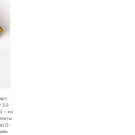
карт
 3.0
) — ко
платы
ор Q-
лейн