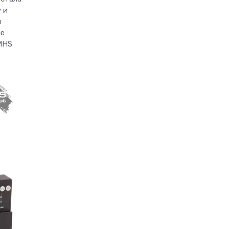
 и
ы
ые
MHS