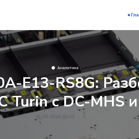
Гл
Аналитика
A-E13-RS8G: Разб
 Turin с DC-MHS и
12-05-2026 00:03
0