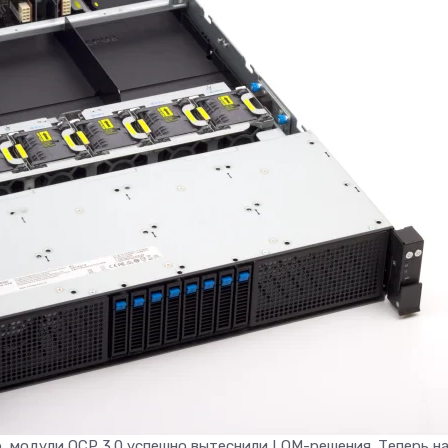
р, модули OCP 3.0 успешно вытеснили LOM-решения. Теперь н