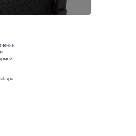
ечение
 и
ормой.
выбора