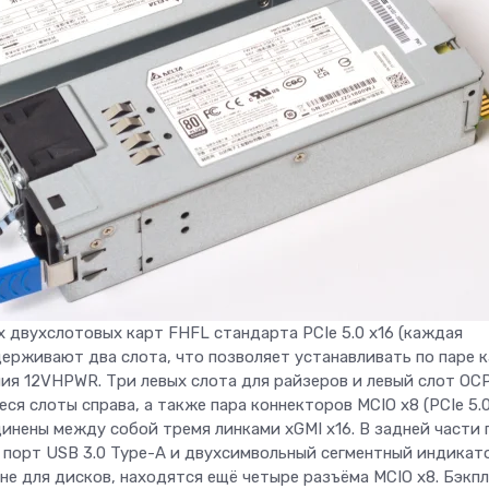
 двухслотовых карт FHFL стандарта PCIe 5.0 x16 (каждая
ерживают два слота, что позволяет устанавливать по паре 
ия 12VHPWR. Три левых слота для райзеров и левый слот OCP
я слоты справа, а также пара коннекторов MCIO x8 (PCIe 5.0
инены между собой тремя линками xGMI x16. В задней части 
порт USB 3.0 Type-A и двухсимвольный сегментный индикат
ине для дисков, находятся ещё четыре разъёма MCIO x8. Бэкп