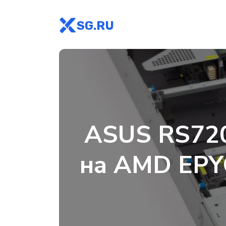
SG.RU
ASUS RS720
на AMD EPYC