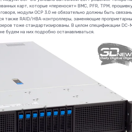
ванных карт, которые «переносят» BMC, PFR, TPM, прошивку
 говоря, модули OCP 3.0 не обязательно должны быть связан
тся также RAID/HBA-контроллеры, заменяющие проприетарн
айзеров тоже стандартизированы. В целом спецификации DC-
ы не будем на них подробно останавливаться.