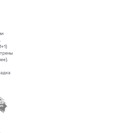
ми
.
1+1)
отрены
ее).
щадка