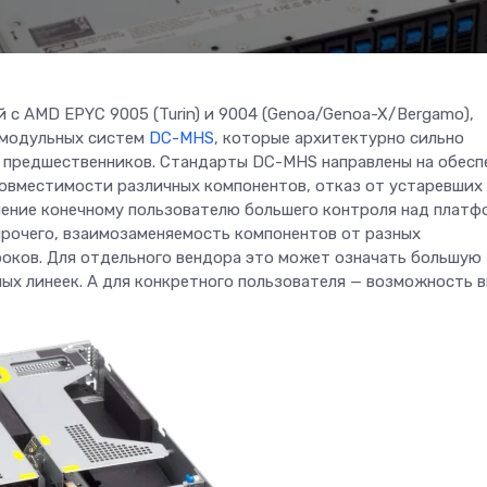
с AMD EPYC 9005 (Turin) и 9004 (Genoa/Genoa-X/Bergamo),
 модульных систем
DC-MHS
, которые архитектурно сильно
предшественников. Стандарты DC-MHS направлены на обесп
совместимости различных компонентов, отказ от устаревших
ение конечному пользователю большего контроля над платф
прочего, взаимозаменяемость компонентов от разных
роков. Для отдельного вендора это может означать большую
ных линеек. А для конкретного пользователя — возможность 