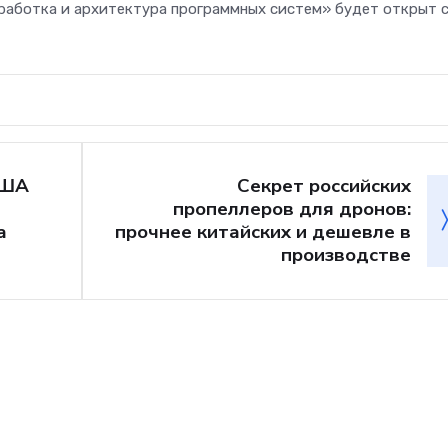
работка и архитектура программных систем» будет открыт с
США
Секрет российских
пропеллеров для дронов:
а
прочнее китайских и дешевле в
производстве
Телеком
Больше не «ловите
на вокзалах: «Мег