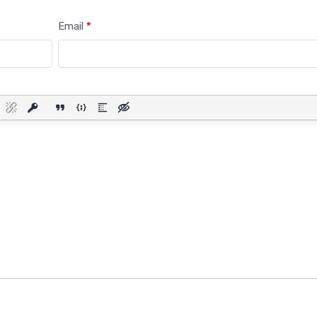
прокачал интернет
всем пути от Мине
Email
*
Вод до Кисловодск