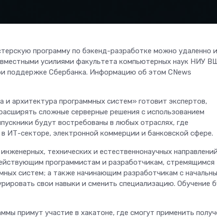
истерскую программу по бэкенд-разработке можно удаленно 
совместными усилиями факультета компьютерных наук НИУ В
ри поддержке Сбербанка. Информацию об этом CNews
а и архитектура программных систем» готовит экспертов,
 расширять сложные серверные решения с использованием
Выпускники будут востребованы в любых отраслях, где
 в ИТ-секторе, электронной коммерции и банковской сфере.
инженерных, технических и естественнонаучных направлений
ействующим программистам и разработчикам, стремящимся
ммных систем; а также начинающим разработчикам с начальн
рировать свои навыки и сменить специализацию. Обучение 
ммы примут участие в хакатоне, где смогут применить полу