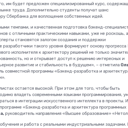
ого, им будет предложен специализированный курс, содержа
рынке труда. Дополнительно студенты получат шанс
ру Сбербанка для воплощения собственных идей.
ыми темпами, и качественная подготовка бэкенд-специалист
ов с отличными практическими навыками, уже не роскошь, 
ксперты становятся залогом создания и поддержки
е разработчики такого уровня формируют основу прогресса
ового исполнителя к архитектору решений не только значите
ованность, но и открывает доступ к решению интересных и
ьерное развитие и стабильность в будущем», – отметила
Ол
ь совместной программы «Бэкенд-разработка и архитектур
и».
листах остается высокой. При этом для того, чтобы быть
одимо владеть современными языками программирования, у
раться в интеграции искусственного интеллекта в проекты. 
 программе «Бэкенд-разработка и архитектура программных
а,
руководитель направления «Высшее образование» «Нетол
обучения и работа с реальными индустриальными задачами.