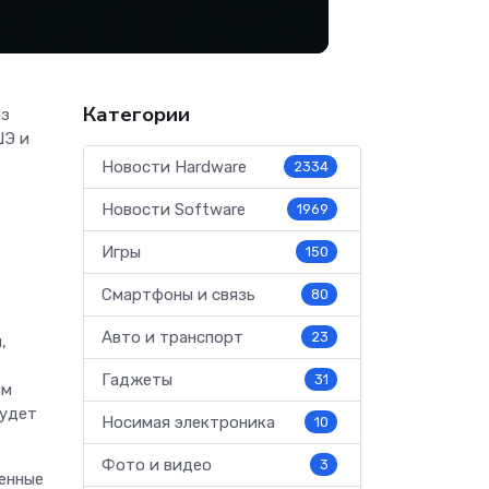
Категории
из
ШЭ и
Новости Hardware
2334
Новости Software
1969
Игры
150
Смартфоны и связь
80
Авто и транспорт
23
,
Гаджеты
31
ым
будет
Носимая электроника
10
Фото и видео
3
ченные