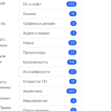
щий
ОС и софт
905
Космос
16
ов,
Графика и дизайн
0
а
Аудио и видео
2
 ИТ-
Наука
23
льно
Процессоры
33
ьга
а
Безопасность
915
AI и нейросети
57
Открытое ПО
15
меть
Именно
Аналитика
682
огии».
Мероприятия
4
 Прием
Пресс-релизы
0