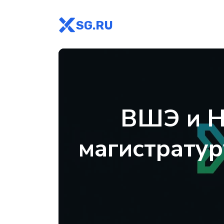
SG.RU
ВШЭ и Н
магистратур