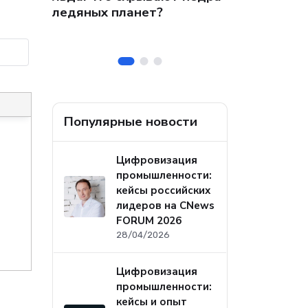
 на
собственных
ледяных планет?
ральных
безопасност
а
Популярные новости
Цифровизация
промышленности:
кейсы российских
лидеров на CNews
FORUM 2026
28/04/2026
Цифровизация
промышленности:
кейсы и опыт