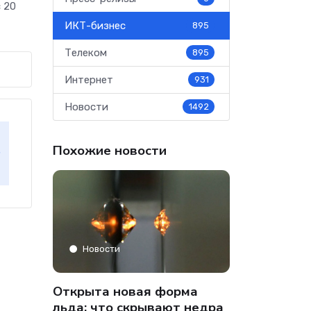
 20
ИКТ-бизнес
895
Телеком
895
Интернет
931
Новости
1492
Похожие новости
Аналитика
Новости
» только
Co-managed
Открыта новая форма
аФон»
компании от
льда: что скрывают недра