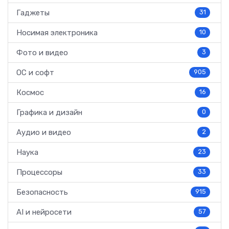
Гаджеты
31
Носимая электроника
10
Фото и видео
3
ОС и софт
905
Космос
16
Графика и дизайн
0
Аудио и видео
2
Наука
23
Процессоры
33
Безопасность
915
AI и нейросети
57