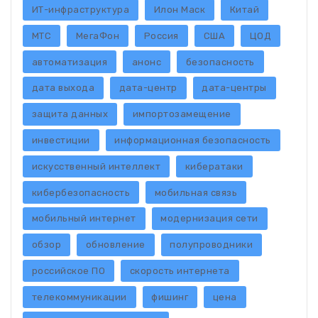
ИТ-инфраструктура
Илон Маск
Китай
МТС
МегаФон
Россия
США
ЦОД
автоматизация
анонс
безопасность
дата выхода
дата-центр
дата-центры
защита данных
импортозамещение
инвестиции
информационная безопасность
искусственный интеллект
кибератаки
кибербезопасность
мобильная связь
мобильный интернет
модернизация сети
обзор
обновление
полупроводники
российское ПО
скорость интернета
телекоммуникации
фишинг
цена