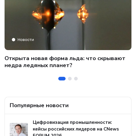
Новости
C
Открыта новая форма льда: что скрывают
и
о
недра ледяных планет?
б
Популярные новости
Цифровизация промышленности:
кейсы российских лидеров на CNews
FORUM 2026