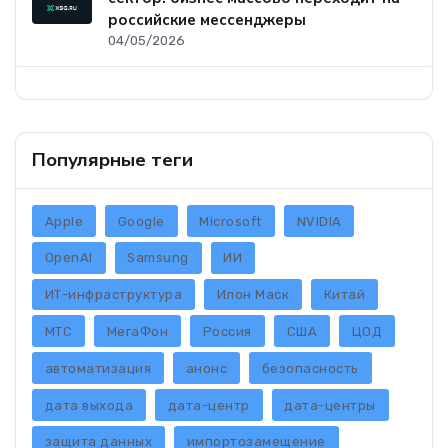
российские мессенджеры
04/05/2026
Популярные теги
Apple
Google
Microsoft
NVIDIA
OpenAI
Samsung
ИИ
ИТ-инфраструктура
Илон Маск
Китай
МТС
МегаФон
Россия
США
ЦОД
автоматизация
анонс
безопасность
дата выхода
дата-центр
дата-центры
защита данных
импортозамещение