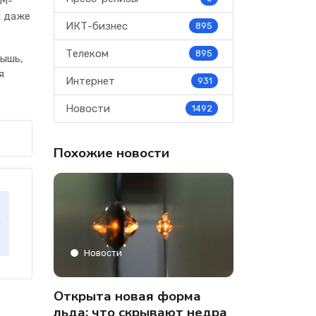
EM-
я даже
ИКТ-бизнес
895
Телеком
895
мышь,
я
Интернет
931
Новости
1492
Похожие новости
Аналитика
Новости
» только
Co-managed
Открыта новая форма
аФон»
компании от
льда: что скрывают недра