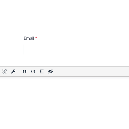
прокачал интернет
всем пути от Мине
Вод до Кисловодск
Email
*