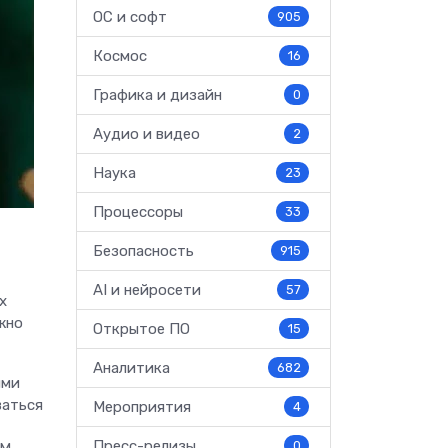
ОС и софт
905
Космос
16
Графика и дизайн
0
Аудио и видео
2
Наука
23
Процессоры
33
Безопасность
915
AI и нейросети
57
х
жно
Открытое ПО
15
Аналитика
682
ыми
ваться
Мероприятия
4
Пресс-релизы
0