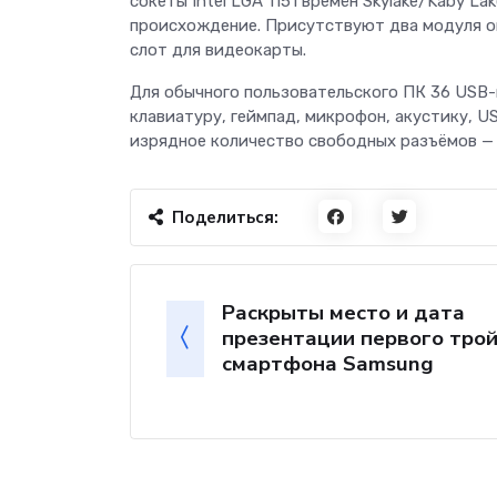
сокеты Intel LGA 1151 времён Skylake/Kaby L
происхождение. Присутствуют два модуля о
слот для видеокарты.
Для обычного пользовательского ПК 36 USB-
клавиатуру, геймпад, микрофон, акустику, US
изрядное количество свободных разъёмов — п
Поделиться:
Раскрыты место и дата
презентации первого тро
смартфона Samsung