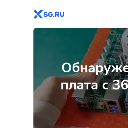
SG.RU
Обнаруже
плата с 3