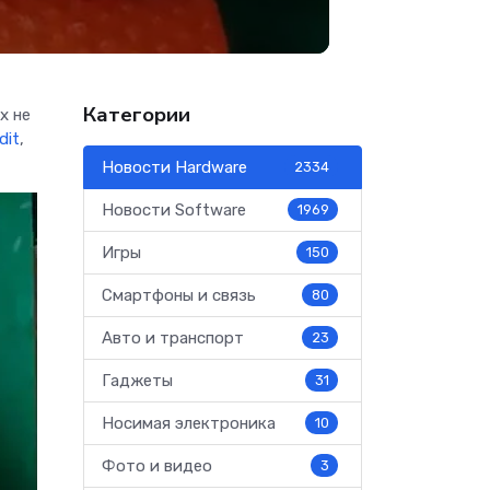
Категории
х не
dit
,
Новости Hardware
2334
Новости Software
1969
Игры
150
Смартфоны и связь
80
Авто и транспорт
23
Гаджеты
31
Носимая электроника
10
Фото и видео
3