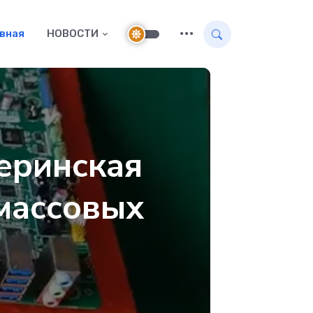
авная
НОВОСТИ
еринская
 массовых