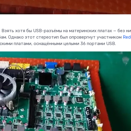
 Взять хотя бы USB-разъёмы на материнских платах — без ни
бам. Однако этот стереотип был опровергнут участником
Red
скими платами, оснащёнными целыми 36 портами USB.