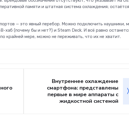
ake. Брендовые обозначения отсутствуют, что указывает на O
перативной памяти и штатная система охлаждения; остаётс
портов — это явный перебор. Можно подключить наушники, 
B-хаб (почему бы и нет?) и Steam Deck. И всё равно останетс
о крайней мере, можно не переживать, что их не хватит.
Внутреннее охлаждение
йного
смартфона: представлены
первые в мире аппараты с
жидкостной системой
Телеком
Больше не «ловите
на вокзалах: «Мег