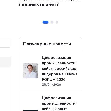
 на
собственных
ледяных планет?
ральных
безопасност
а
Популярные новости
Цифровизация
промышленности:
кейсы российских
лидеров на CNews
FORUM 2026
28/04/2026
Цифровизация
промышленности:
кейсы и опыт