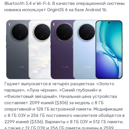
Bluetooth 5.4 и Wi-Fi 6. В качестве операционной системы
новинка использует OriginOS 6 на базе Android 16.
Гаджет выпускается в четырёх расцветках: «Золото
парящее», «Луна чёрная», «Синий глубокий» и
«Фиолетовый звёздный». Начальная цена устройства
составляет 2099 юаней ($306) за модель с 8 ГБ
оперативной и 128 ГБ встроенной памяти. Модификация
с 8 ГБ ОЗУ и 256 ГБ постоянного накопителя обойдётся в
2299 юаней ($336). Варианты с 8 ГБ ОЗУ и 512 ГБ памяти,
а также с 12 ГБ ОЗУ и 256 ГБ памяти оценены в 2599