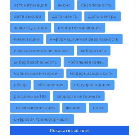
автоматизация
анонс
безопасность
дата выхода
дата-центр
дата-центры
защита данных
импортозамещение
инвестиции
информационная безопасность
искусственный интеллект
кибератаки
кибербезопасность
мобильная связь
мобильный интернет
модернизация сети
обзор
обновление
полупроводники
российское ПО
скорость интернета
телекоммуникации
фишинг
цена
цифровая трансформация
Показать все теги