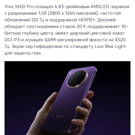
Vivo Y600 Pro оснащён 6,83-дюймовым AMOLED-экраном
с разрешением 1,5K (2800 × 1260 пикселей), частотой
обновления 120 Гц и поддержкой HDR10+. Дисплей
обладает соотношением сторон 20:9, поддерживает 10-
битную глубину цвета, имеет широкий цветовой охват
DCI-P3 и оснащён ШИМ-регулировкой яркости на 4320
Гц. Экран сертифицирован по стандарту Low Blue Light
для защиты глаз.