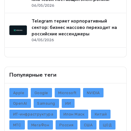
06/05/2026
Telegram теряет корпоративный
сектор: бизнес массово переходит на
российские мессенджеры
04/05/2026
Популярные теги
Apple
Google
Microsoft
NVIDIA
OpenAI
Samsung
ИИ
ИТ-инфраструктура
Илон Маск
Китай
МТС
МегаФон
Россия
США
ЦОД