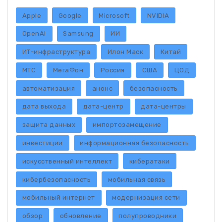
Apple
Google
Microsoft
NVIDIA
OpenAI
Samsung
ИИ
ИТ-инфраструктура
Илон Маск
Китай
МТС
МегаФон
Россия
США
ЦОД
автоматизация
анонс
безопасность
дата выхода
дата-центр
дата-центры
защита данных
импортозамещение
инвестиции
информационная безопасность
искусственный интеллект
кибератаки
кибербезопасность
мобильная связь
мобильный интернет
модернизация сети
обзор
обновление
полупроводники