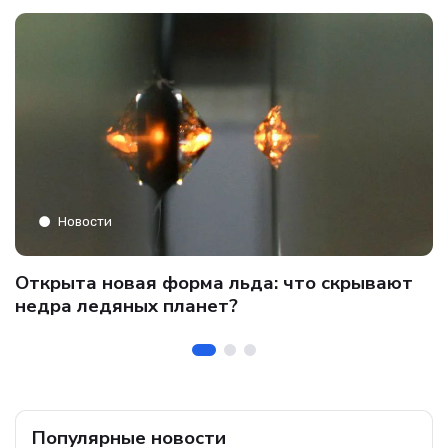
Новости
C
Открыта новая форма льда: что скрывают
и
о
недра ледяных планет?
б
Популярные новости