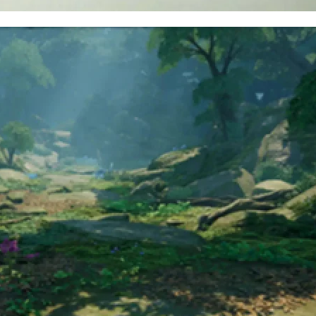
прокачал интернет
всем пути от Мине
Вод до Кисловодск