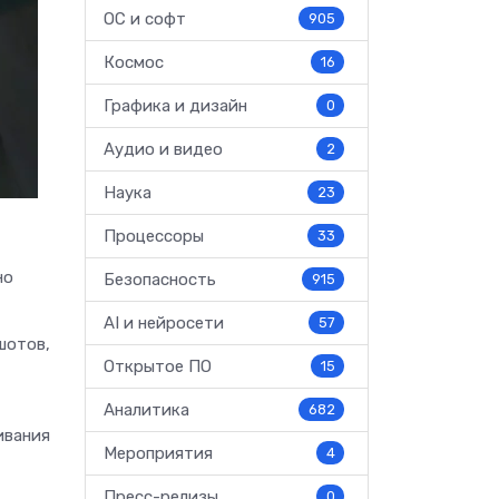
ОС и софт
905
Космос
16
Графика и дизайн
0
Аудио и видео
2
Наука
23
Процессоры
33
но
Безопасность
915
AI и нейросети
57
шотов,
Открытое ПО
15
Аналитика
682
ивания
Мероприятия
4
Пресс-релизы
0