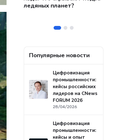
 на
собственных
ледяных планет?
ральных
безопасност
а
Популярные новости
Цифровизация
промышленности:
кейсы российских
лидеров на CNews
FORUM 2026
28/04/2026
Цифровизация
промышленности:
кейсы и опыт