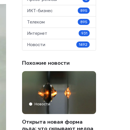
ИКТ-бизнес
895
Телеком
895
Интернет
931
Новости
1492
Похожие новости
Аналитика
Новости
» только
Co-managed
Открыта новая форма
аФон»
компании от
льда: что скрывают недра