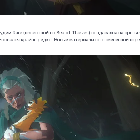
удии Rare (известной по Sea of Thieves) создавался на прот
ировался крайне редко. Новые материалы по отменённой игр