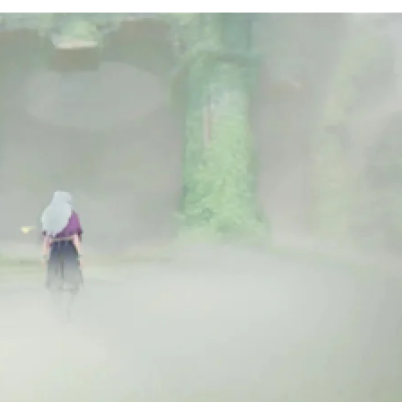
Телеком
Больше не «ловите
на вокзалах: «Мег