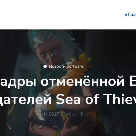
Гл
Новости Software
адры отменённой E
дателей Sea of Thie
03-11-2025 01:40
5