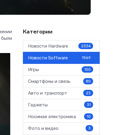
Категории
яжении
е были
Новости Hardware
2334
Новости Software
1969
Игры
150
Смартфоны и связь
80
Авто и транспорт
23
Гаджеты
31
Носимая электроника
10
Фото и видео
3