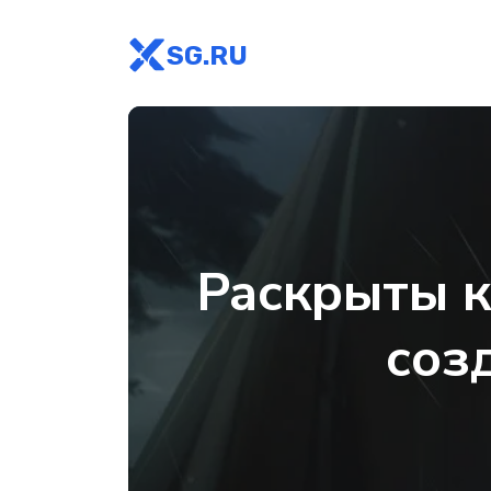
SG.RU
Раскрыты к
соз