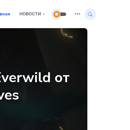
авная
НОВОСТИ
verwild от
ves