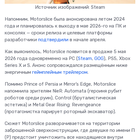
Источник изображений: Steam
Напомним, Motorslice была анонсирована летом 2024
года и планировалась к выходу в мае 2026-го на ПК и
консолях — сроки релиза и целевые платформы
разработчики
подтвердили
в начале апреля.
Как выяснилось, Motorslice появится в продаже 5 мая
2026 года одновременно на PC (
Steam
,
GOG
), PS5, Xbox
Series X и S. Анонс сопровождался размещённым ниже
энергичным
геймплейным трейлером
.
Помимо Prince of Persia и Mirror’s Edge, Motorslice
напомнила зрителям NieR: Automata (героиня рубит
роботов среди руин), Control (бруталистическая
эстетика) и Metal Gear Rising: Revengeance
(протагонистка парирует роторный экскаватор).
Сюжет Motorslice разворачивается на территории
заброшенной сверхконструкции, где девушке по имени П
(P) предстоит уничтожить все находящиеся внутри