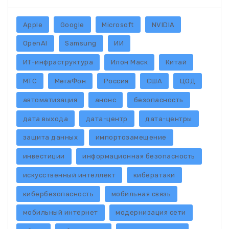
Apple
Google
Microsoft
NVIDIA
OpenAI
Samsung
ИИ
ИТ-инфраструктура
Илон Маск
Китай
МТС
МегаФон
Россия
США
ЦОД
автоматизация
анонс
безопасность
дата выхода
дата-центр
дата-центры
защита данных
импортозамещение
инвестиции
информационная безопасность
искусственный интеллект
кибератаки
кибербезопасность
мобильная связь
мобильный интернет
модернизация сети