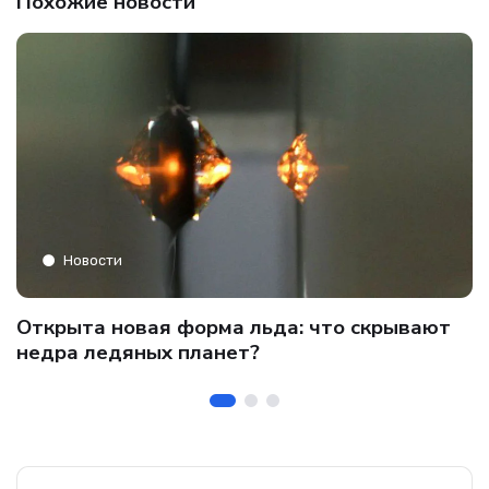
Похожие новости
Новости
C
Открыта новая форма льда: что скрывают
и
о
недра ледяных планет?
б