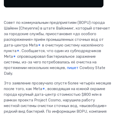
Совет по коммунальным предприятиям (BOPU) города
Шайенн (Cheyenne) в штате Вайоминг, который отвечает
за городские службы, приостановил «до особого
распоряжения» приём промышленных сточных вод от
дата-центра Meta
✴
в очистную систему населённого
пункта
✴
. Сообщается, что один из субподрядчиков
Meta
✴
спровоцировал бактериальное заражение
системы, из-за чего потребовалась её очистка на
протяжении нескольких месяцев,
пишет
Cowboy State
Daily.
Это заявление прозвучало спустя более четырёх месяцев
после того, как Meta
✴
, возводящая на южной окраине
города крупный дата-центр стоимостью $800 млн в
рамках проекта Project Cosmo, нарушила работу
местной системы очистки сточных вод, «высвободив»
редкий вид бактерий. По информации BOPU, компания