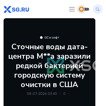
SG.RU
ОС и софт
Сточные воды дата-
центра M**a заразили
редкой бактерией
городскую систему
очистки в США
08-07-2026 03:40
0