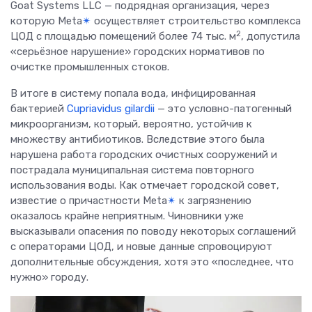
Goat Systems LLC — подрядная организация, через
которую Meta
✴
осуществляет строительство комплекса
2
ЦОД с площадью помещений более 74 тыс. м
, допустила
«серьёзное нарушение» городских нормативов по
очистке промышленных стоков.
В итоге в систему попала вода, инфицированная
бактерией
Cupriavidus gilardii
— это условно-патогенный
микроорганизм, который, вероятно, устойчив к
множеству антибиотиков. Вследствие этого была
нарушена работа городских очистных сооружений и
пострадала муниципальная система повторного
использования воды. Как отмечает городской совет,
известие о причастности Meta
✴
к загрязнению
оказалось крайне неприятным. Чиновники уже
высказывали опасения по поводу некоторых соглашений
с операторами ЦОД, и новые данные спровоцируют
дополнительные обсуждения, хотя это «последнее, что
нужно» городу.