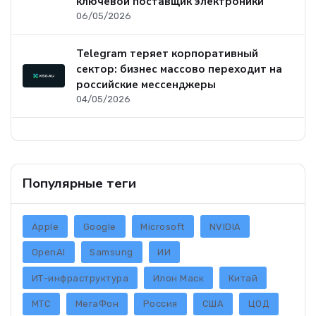
ключевой поставщик электроники
06/05/2026
Telegram теряет корпоративный
сектор: бизнес массово переходит на
российские мессенджеры
04/05/2026
Популярные теги
Apple
Google
Microsoft
NVIDIA
OpenAI
Samsung
ИИ
ИТ-инфраструктура
Илон Маск
Китай
МТС
МегаФон
Россия
США
ЦОД