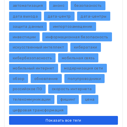
автоматизация
анонс
безопасность
дата выхода
дата-центр
дата-центры
защита данных
импортозамещение
инвестиции
информационная безопасность
искусственный интеллект
кибератаки
кибербезопасность
мобильная связь
мобильный интернет
модернизация сети
обзор
обновление
полупроводники
российское ПО
скорость интернета
телекоммуникации
фишинг
цена
цифровая трансформация
Показать все теги