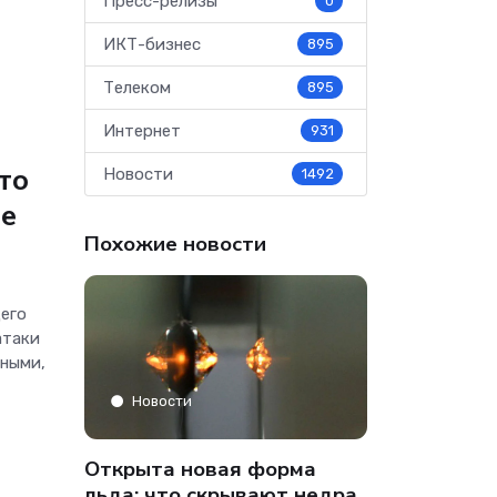
Пресс-релизы
0
ИКТ-бизнес
895
Телеком
895
Интернет
931
то
Новости
1492
ие
Похожие новости
его
атаки
нными,
Аналитика
Новости
» только
Co-managed
Открыта новая форма
аФон»
компании от
льда: что скрывают недра