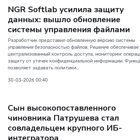
прокачал интернет
NGR Softlab усилила защиту
всем пути от Мине
данных: вышло обновление
Вод до Кисловодск
системы управления файлами
Разработчик представил обновленную версию системы
управления безопасностью файлов. Решение обеспечивае
централизованный контроль доступа, мониторинг операц
защиту от утечек конфиденциальной информации. Функц
позволяет задавать политики...
30-03-2026 00:40
Безопасность
Сын высокопоставленного
чиновника Патрушева стал
совладельцем крупного ИБ-
интегратора