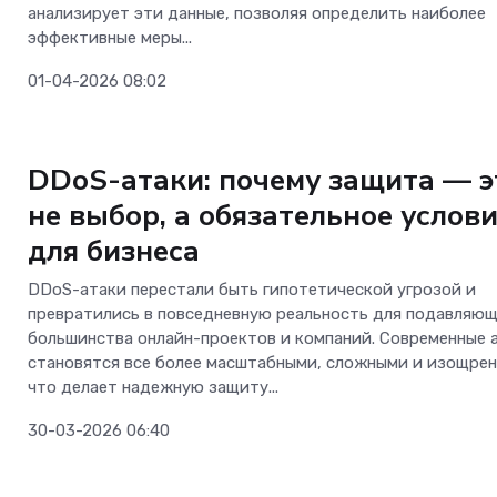
анализирует эти данные, позволяя определить наиболее
эффективные меры...
01-04-2026 08:02
ОС и софт
DDoS-атаки: почему защита — э
не выбор, а обязательное услов
для бизнеса
DDoS-атаки перестали быть гипотетической угрозой и
превратились в повседневную реальность для подавляющ
большинства онлайн-проектов и компаний. Современные 
становятся все более масштабными, сложными и изощре
что делает надежную защиту...
Телеком
30-03-2026 06:40
Больше не «ловите
на вокзалах: «Мег
Безопасность