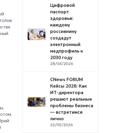
Цифровой
паспорт
ой
здоровья:
толов
каждому
нстве
россиянину
нный
создадут
электронный
медпрофиль к
2030 году
28/04/2026
CNews FORUM
Кейсы 2026: Как
ИТ-директора
решают реальные
проблемы бизнеса
ы,
— встретимся
стом.
лично
Юрий
22/05/2026
й