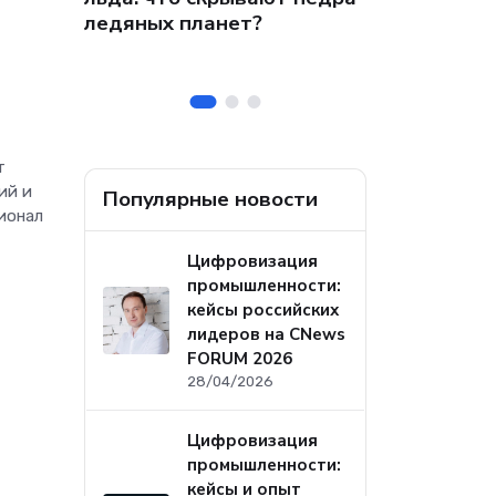
 на
собственных
ледяных планет?
ральных
безопасност
а
т
ий и
Популярные новости
ионал
Цифровизация
промышленности:
кейсы российских
лидеров на CNews
FORUM 2026
28/04/2026
Цифровизация
промышленности:
кейсы и опыт