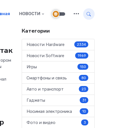
авная
НОВОСТИ
Категории
Новости Hardware
2334
атак
Новости Software
1969
тором
ы
Игры
150
Смартфоны и связь
80
нал
Авто и транспорт
23
Гаджеты
31
Носимая электроника
10
р
Фото и видео
3