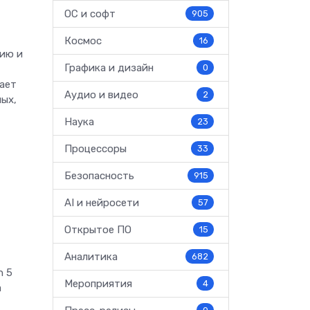
ОС и софт
905
Космос
16
нию и
Графика и дизайн
0
ает
Аудио и видео
2
ных,
Наука
23
Процессоры
33
Безопасность
915
AI и нейросети
57
Открытое ПО
15
Аналитика
682
n 5
Мероприятия
4
а