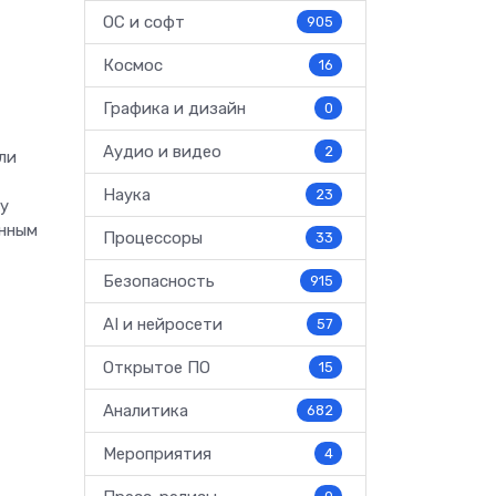
ОС и софт
905
Космос
16
Графика и дизайн
0
Аудио и видео
2
ли
Наука
23
ку
анным
Процессоры
33
Безопасность
915
AI и нейросети
57
Открытое ПО
15
Аналитика
682
Мероприятия
4