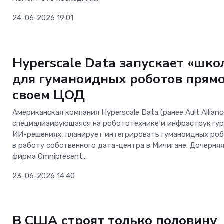
прокачал интернет
всем пути от Мине
24-06-2026 19:01
Вод до Кисловодск
ОС и софт
Hyperscale Data запускает «шко
для гуманоидных роботов прямо
своем ЦОД
Американская компания Hyperscale Data (ранее Ault Allianc
специализирующаяся на робототехнике и инфраструкту
ИИ-решениях, планирует интегрировать гуманоидных ро
в работу собственного дата-центра в Мичигане. Дочерня
фирма Omnipresent...
23-06-2026 14:40
ОС и софт
В США строят только половину