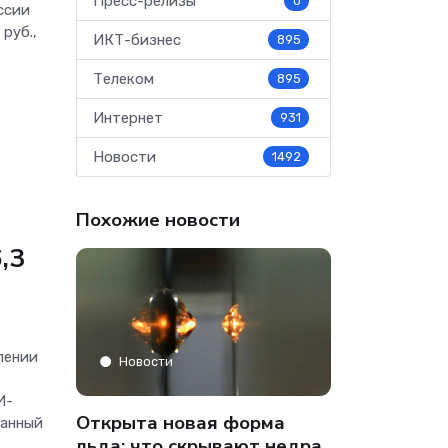
Пресс-релизы
0
ссии
руб.,
ИКТ-бизнес
895
Телеком
895
Интернет
931
Новости
1492
Похожие новости
,3
лении
Аналитика
Новости
И-
» только
Co-managed
Открыта новая форма
данный
аФон»
компании от
льда: что скрывают недра