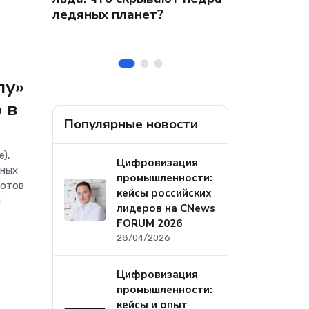
 на
собственных
ледяных планет?
ральных
безопасност
а
лу»
 в
Популярные новости
e),
Цифровизация
рных
промышленности:
ботов
кейсы российских
я
лидеров на CNews
FORUM 2026
28/04/2026
Цифровизация
промышленности:
кейсы и опыт