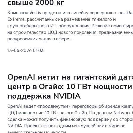
свыше 2000 кг
Компания Vertiv представила линейку серверных стоек Ra
Extreme, рассчитанных на размещение тяжелого и
крупногабаритного ИТ-оборудования. Решение ориентир
на строительство ЦОД нового поколения, предназначенн
ресурсоемких задач в сфере...
13-06-2026 01:03
ОС и софт
OpenAI метит на гигантский дат
центр в Огайо: 10 ГВт мощности
поддержка NVIDIA
OpenAI ведет «продвинутые» переговоры об аренде камп
ЦОД мощностью 10 ГВт на юге Огайо. По данным Network W
сделка может получить финансовую поддержку со сторо
NVIDIA. Проект станет одним из крупнейших в мире по
вычислительной мощности,...