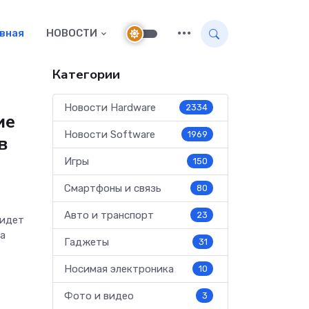
авная
НОВОСТИ
Категории
и
Новости Hardware
2334
ие
Новости Software
1969
в
Игры
150
Смартфоны и связь
80
Авто и транспорт
23
 идет
la
Гаджеты
31
Носимая электроника
10
Фото и видео
3