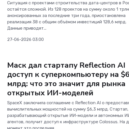
Ситуация с проектами строительства дата-центров в Ро
остаётся сложной. Из 128 проектов на сумму около 1 трлн 
анонсированных за последние три года, приостановлена
реализация 38 с общим объёмом инвестиций 128,6 млрд.
Данные приводят...
27-06-2026 03:00
ОС и софт
Маск дал стартапу Reflection AI
доступ к суперкомпьютеру на $6
млрд: что это значит для рынка
открытых ИИ-моделей
SpaceX заключила соглашение с Reflection AI о предостав
Телеком
вычислительных мощностей на сумму $6,3 млрд. Стартап,
разрабатывающий открытые ИИ-модели и автономных И
Больше не «ловите
агентов, получит доступ к инфраструктуре Colossus. На 
на вокзалах: «Мег
момент это последняя...