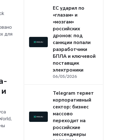
ЕС ударил по
ck
«глазам» и
«мозгам»
овано
российских
ых для
дронов: под
санкции попали
разработчики
БПЛА и ключевой
поставщик
электроники
06/05/2026
а-
 и
Telegram теряет
корпоративный
сектор: бизнес
уса
массово
orld,
переходит на
ны
российские
мессенджеры