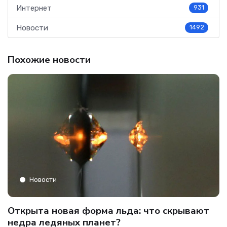
Интернет
931
Новости
1492
Похожие новости
Новости
C
Открыта новая форма льда: что скрывают
и
о
недра ледяных планет?