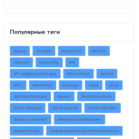
Популярные теги
Apple
Google
Microsoft
NVIDIA
OpenAI
Samsung
ИИ
ИТ-инфраструктура
Илон Маск
Китай
МТС
МегаФон
Россия
США
ЦОД
автоматизация
анонс
безопасность
дата выхода
дата-центр
дата-центры
защита данных
импортозамещение
инвестиции
информационная безопасность