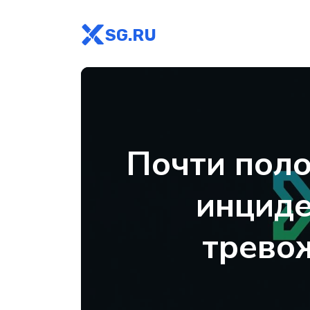
SG.RU
Почти поло
инциде
трево