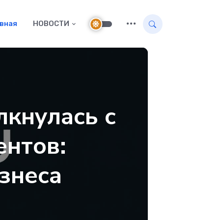
авная
НОВОСТИ
лкнулась с
ентов:
знеса