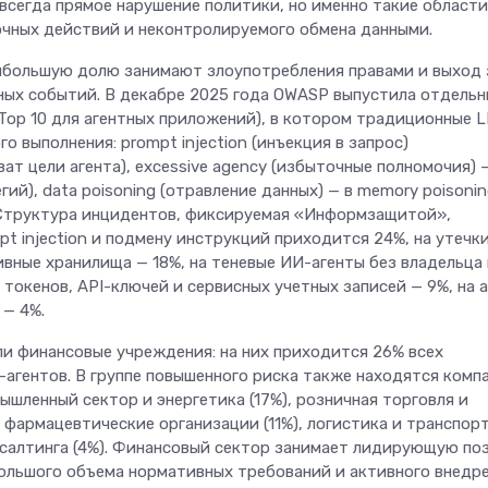
 всегда прямое нарушение политики, но именно такие област
очных действий и неконтролируемого обмена данными.
аибольшую долю занимают злоупотребления правами и выход 
ных событий. В декабре 2025 года OWASP выпустила отдель
SI (Top 10 для агентных приложений), в котором традиционные 
 выполнения: prompt injection (инъекция в запрос)
ват цели агента), excessive agency (избыточные полномочия) 
егий), data poisoning (отравление данных) — в memory poisoni
. Структура инцидентов, фиксируемая «Информзащитой»,
t injection и подмену инструкций приходится 24%, на утечк
вные хранилища — 18%, на теневые ИИ-агенты без владельца
токенов, API-ключей и сервисных учетных записей — 9%, на 
 — 4%.
 финансовые учреждения: на них приходится 26% всех
агентов. В группе повышенного риска также находятся комп
Телеком
ышленный сектор и энергетика (17%), розничная торговля и
 фармацевтические организации (11%), логистика и транспорт
Больше не «ловите
нсалтинга (4%). Финансовый сектор занимает лидирующую п
большого объема нормативных требований и активного внедр
на вокзалах: «Мег