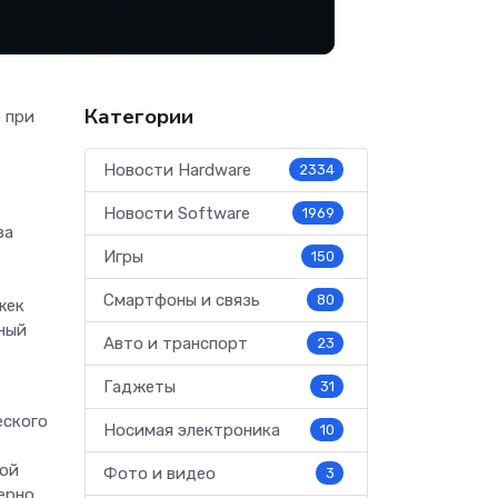
Категории
 при
Новости Hardware
2334
Новости Software
1969
за
Игры
150
Смартфоны и связь
80
жек
чный
Авто и транспорт
23
Гаджеты
31
еского
Носимая электроника
10
гой
Фото и видео
3
ерно