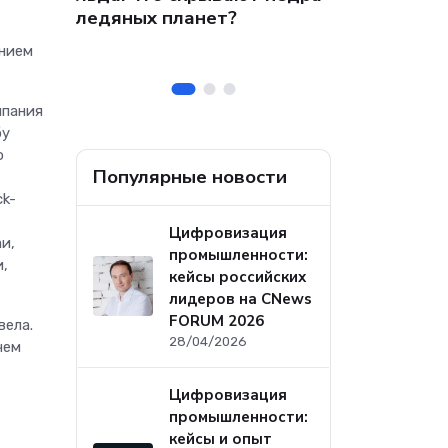
 на
собственных
ледяных планет?
ральных
безопасност
ением
а
мпания
бу
о
Популярные новости
ck-
Цифровизация
и,
промышленности:
и,
кейсы российских
лидеров на CNews
FORUM 2026
вела.
28/04/2026
чем
Цифровизация
промышленности:
кейсы и опыт