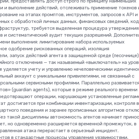
рий, предоставлять доступ строго по принципу наименьших
ми и выполнение действий, отслеживать применение токенов 
рование на этапах промптов, инструментов, запросов к API и
нных с обработкой личных данных, финансовых сведений, ко
фраструктур, требуется выделенная процедура утверждения
ов и систематический аудит текущих разрешений. Дополните
мени выполнения: лимитирование набора используемых
ное одобрение рискованных операций, изоляция
ли, запуск действий агента в защищенной среде (песочнице)
ийного отключения — так называемый «выключатель» на уров
е уделяется учету и управлению нечеловеческими идентичн
льный аккаунт с уникальными привилегиями, не связанный с
ерсальными сервисными профилями. Параллельно развиваетс
ов» (guardian agents), которые в режиме реального времени
предотвращают операции, нарушающие установленные реглам
ат достигается при комбинации инвентаризации, контроля в
дартного поведения и заранее прописанных алгоритмов откл
 Без такой дисциплины автономность агентов начинает прино
ает, но одновременно расширяется временной промежуток, в
равленная атака перерастает в серьезный инцидент.
тов в стандартные процессы управления уязвимостями,