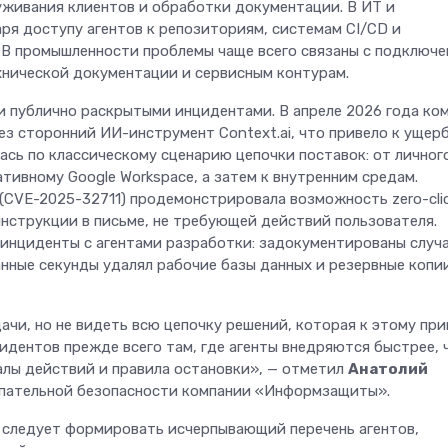
живания клиентов и обработки документации. В ИТ и
прокачал интернет
ря доступу агентов к репозиториям, системам CI/CD и
всем пути от Мине
 В промышленности проблемы чаще всего связаны с подключ
Вод до Кисловодск
хнической документации и сервисным контурам.
и публично раскрытыми инцидентами. В апреле 2026 года ко
ез сторонний ИИ-инструмент Context.ai, что привело к ущер
ась по классическому сценарию цепочки поставок: от личног
тивному Google Workspace, а затем к внутренним средам.
t (CVE-2025-32711) продемонстрировала возможность zero-cli
нструкции в письме, не требующей действий пользователя.
инциденты с агентами разработки: задокументированы случа
нные секунды удалял рабочие базы данных и резервные копи
чи, но не видеть всю цепочку решений, которая к этому при
идентов прежде всего там, где агенты внедряются быстрее, 
алы действий и правила остановки», — отметил
Анатолий
упательной безопасности компании «Информзащиты».
 следует формировать исчерпывающий перечень агентов,