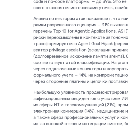
code и no-code платформы, — до 39%. Это не
всего становятся источниками утечек, ошиб
Анализ по векторам атак показывает, что н
рамки разрешенного сценария — 31% выявлен
перечень Top 10 for Agentic Applications, A
риски переосмыслены в контексте автономного
трансформируется в Agent Goal Hijack (перех
вектор privilege escalation (эскалации привил
(долговременное искажение памяти агента)
соответствует этой классификации. На promp
через подключенные коннекторы и корпорати
формального учета — 14%, на компрометацию 
через сторонние плагины и цепочки поставки
Наибольшую уязвимость продемонстрировали
зафиксированных инцидентов с участием ИИ-
из сферы ИТ и телекоммуникаций (21%), пром
электронная коммерция (14%), медицинские и
а также сфера профессиональных услуг и ко
из-за высокой степени интеграции систем, 