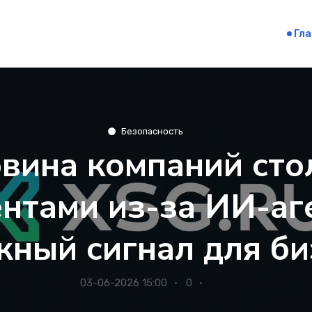
Гл
Безопасность
вина компаний сто
нтами из-за ИИ-аг
жный сигнал для би
03-06-2026 15:00
0