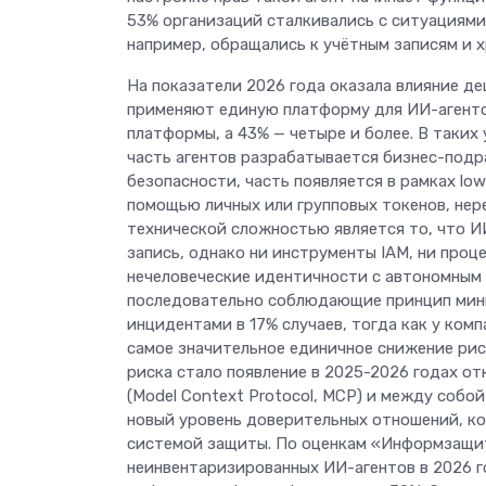
53% организаций сталкивались с ситуациями
например, обращались к учётным записям и 
На показатели 2026 года оказала влияние д
применяют единую платформу для ИИ-агенто
платформы, а 43% — четыре и более. В таких
часть агентов разрабатывается бизнес-под
безопасности, часть появляется в рамках lo
помощью личных или групповых токенов, не
технической сложностью является то, что И
запись, однако ни инструменты IAM, ни проц
нечеловеческие идентичности с автономным 
последовательно соблюдающие принцип мини
инцидентами в 17% случаев, тогда как у ком
самое значительное единичное снижение ри
риска стало появление в 2025-2026 годах о
(Model Context Protocol, MCP) и между собо
новый уровень доверительных отношений, ко
системой защиты. По оценкам «Информзащиты
неинвентаризированных ИИ-агентов в 2026 го