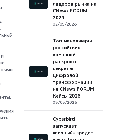
лидеров рынка на
и
CNews FORUM
2026
да
02/05/2026
,
льный
Топ-менеджеры
российских
компаний
 и
раскроют
не
секреты
остями
цифровой
трансформации
я
на CNews FORUM
Кейсы 2026
енты.
08/05/2026
ючения
сить
Cyberbird
запускает
«вечный» кредит:
как работает