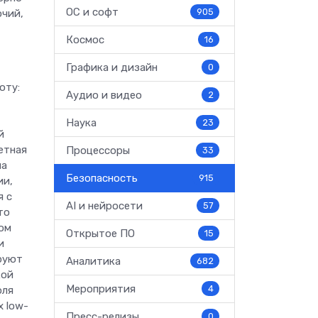
ОС и софт
905
очий,
Космос
16
Графика и дизайн
0
оту:
Аудио и видео
2
Наука
23
й
етная
Процессоры
33
на
Безопасность
915
ии,
я с
AI и нейросети
57
то
ом
Открытое ПО
15
и
ируют
Аналитика
682
кой
Мероприятия
4
оля
х low-
Пресс-релизы
0