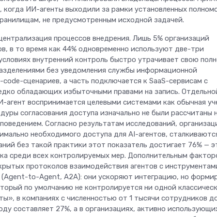
, когда ИИ-агенты выходили за рамки установленных полном
хранилищам, не предусмотренным исходной задачей.
ецентрализация процессов внедрения. Лишь 5% организаций
в, в то время как 44% одновременно используют две-три
 условиях внутренний контроль быстро утрачивает свою полн
разделениями без уведомления службы информационной
w-code-сценариев, а часть подключается к SaaS-сервисам с
редко обладающих избыточными правами на запись. Отдельно
И-агент воспринимается целевыми системами как обычная уч
едуры согласования доступа изначально не были рассчитаны 
поведением. Согласно результатам исследований, организац
мально необходимого доступа для AI-агентов, сталкиваютс
паний без такой практики этот показатель достигает 76% — э
ска среди всех контролируемых мер. Дополнительным фактор
ткрытых протоколов взаимодействия агентов с инструментам
й (Agent-to-Agent, A2A): они ускоряют интеграцию, но форм
торый по умолчанию не контролируется ни одной классичес
», в компаниях с численностью от 1 тысячи сотрудников д
ду составляет 27%, а в организациях, активно использующи