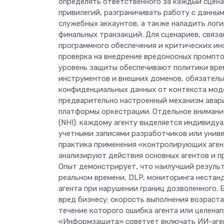
определять ответственного за каждый сцена
привилегий, разграничивать работу с данны
служебных аккаунтов, а также наладить логи
финальных транзакций. Для сценариев, связа
программного обеспечения и критических ин
проверка на внедрение вредоносных промпт
уровень защиты обеспечивают политики вре
инструментов и внешних доменов, обязатель
конфиденциальных данных от контекста моде
предварительно настроенный механизм авар
платформы оркестрации. Отдельное внимани
(NHI): каждому агенту выделяется индивидуа
учетными записями разработчиков или унив
практика применения «контролирующих агент
анализируют действия основных агентов и 
Опыт демонстрирует, что наилучший результ
реальном времени, DLP, мониторинга нестан
агента при нарушении границ дозволенного.
вред бизнесу: скорость выполнения возраст
течение которого ошибка агента или целенап
«Информзащита» советует включать ИИ-аген