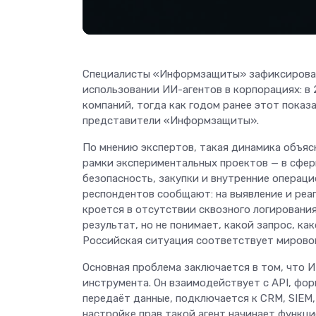
Специалисты «Информзащиты» зафиксировали
использовании ИИ-агентов в корпорациях: в
компаний, тогда как годом ранее этот пока
представители «Информзащиты».
По мнению экспертов, такая динамика объяс
рамки экспериментальных проектов — в сфер
безопасность, закупки и внутренние операц
респондентов сообщают: на выявление и реа
кроется в отсутствии сквозного логировани
результат, но не понимает, какой запрос, ка
Российская ситуация соответствует мировом
Основная проблема заключается в том, что 
инструмента. Он взаимодействует с API, фо
передаёт данные, подключается к CRM, SIEM
настройке прав такой агент начинает функц