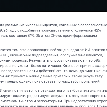
 увеличение числа инцидентов, связанных с безопасностью
 2026 году с подобными происшествиями столкнулись 42%
затель составлял 31%. Об этом CNews проинформировали
няется тем, что организации всё чаще внедряют ИИ-агентов 
ы ИТ, инженерные подразделения, обслуживание клиентов,
ионные процессы. Результаты опроса показывают, что 58%
гирование уходит более пяти часов. Ключевая причина задер
я последовательности действий агента: команда видит коне
кой инструмент и какие данные привели к этому результату.
у тренду, однако пока отстаёт по масштабу проявлений.
ИИ-агент отличается от стандартного чат-бота или аналитич
рмирует задачи, редактирует документы, запускает скрипты,
, системам тикетов и репозиториям. При недостаточно стро
ионировать шире, чем планировали владельцы процесса. Прим