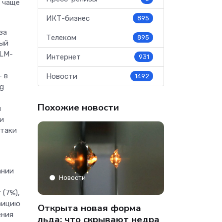
и чаще
ИКТ-бизнес
895
за
Телеком
895
ный
LLM-
Интернет
931
— в
Новости
1492
ng
Похожие новости
и
 и
атаки
ании
Аналитика
Новости
 (7%),
» только
Co-managed
озицию
Открыта новая форма
ения
аФон»
компании от
льда: что скрывают недра