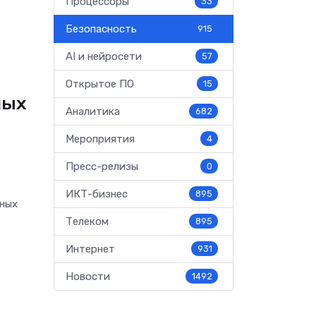
Процессоры
33
Безопасность
915
AI и нейросети
57
Открытое ПО
15
ных
Аналитика
682
Мероприятия
4
Пресс-релизы
0
ИКТ-бизнес
895
ьных
о
Телеком
895
Интернет
931
Новости
1492