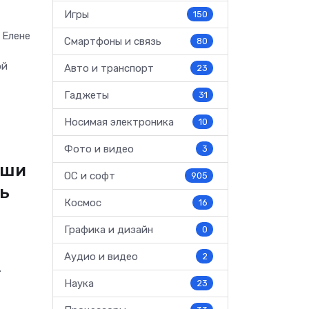
Игры
150
 Елене
Смартфоны и связь
80
ой
Авто и транспорт
23
Гаджеты
31
Носимая электроника
10
Фото и видео
3
аши
ОС и софт
905
нь
Космос
16
Графика и дизайн
0
Аудио и видео
2
.
Наука
23