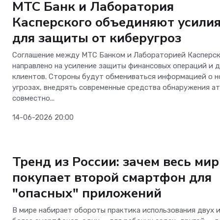
МТС Банк и Лаборатория
Касперского объединяют усили
для защиты от киберугроз
Соглашение между МТС Банком и Лабораторией Касперс
направлено на усиление защиты финансовых операций и 
Телеком
клиентов. Стороны будут обмениваться информацией о н
угрозах, внедрять современные средства обнаружения ат
совместно...
Больше не «ловите
на вокзалах: «Мег
14-06-2026 20:00
прокачал интернет
всем пути от Мине
Вод до Кисловодск
Безопасность
Тренд из России: зачем весь мир
покупает второй смартфон для
"опасных" приложений
В мире набирает обороты практика использования двух 