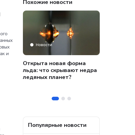
Похожие новости
я
кого
данных
Аналитика
Новости
овых
ак и
» только
Co-managed
Открыта новая форма
аФон»
компании от
льда: что скрывают недра
 на
собственных
ледяных планет?
ральных
безопасност
а
Популярные новости
и