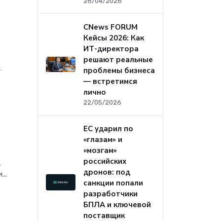
28/04/2026
CNews FORUM
Кейсы 2026: Как
ИТ-директора
решают реальные
к
проблемы бизнеса
— встретимся
лично
22/05/2026
ЕС ударил по
«глазам» и
«мозгам»
российских
.
дронов: под
..
санкции попали
разработчики
БПЛА и ключевой
поставщик