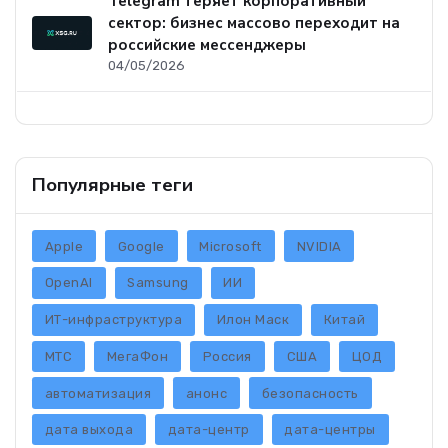
Telegram теряет корпоративный
сектор: бизнес массово переходит на
российские мессенджеры
04/05/2026
Популярные теги
Apple
Google
Microsoft
NVIDIA
OpenAI
Samsung
ИИ
ИТ-инфраструктура
Илон Маск
Китай
МТС
МегаФон
Россия
США
ЦОД
автоматизация
анонс
безопасность
дата выхода
дата-центр
дата-центры