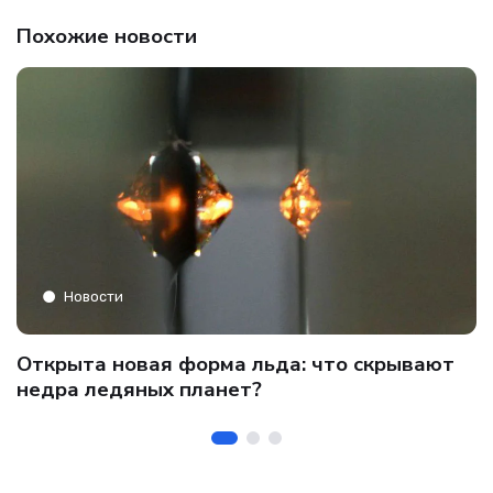
Похожие новости
Новости
C
Открыта новая форма льда: что скрывают
и
о
недра ледяных планет?
б