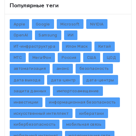
Популярные теги
Apple
Google
Microsoft
NVIDIA
OpenAI
Samsung
ИИ
ИТ-инфраструктура
Илон Маск
Китай
МТС
МегаФон
Россия
США
ЦОД
автоматизация
анонс
безопасность
дата выхода
дата-центр
дата-центры
защита данных
импортозамещение
инвестиции
информационная безопасность
искусственный интеллект
кибератаки
кибербезопасность
мобильная связь
мобильный интернет
модернизация сети