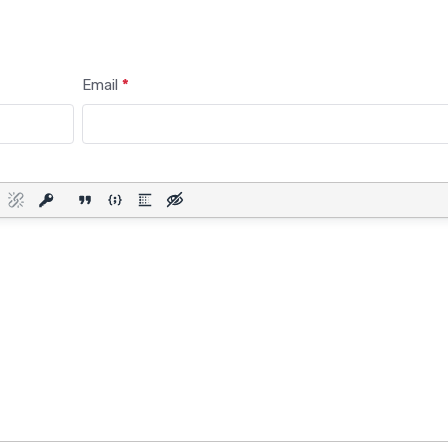
Email
*
Телеком
Больше не «ловите
на вокзалах: «Мег