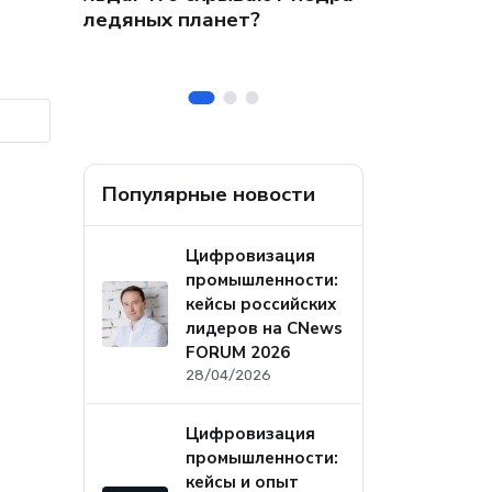
 на
собственных
ледяных планет?
ральных
безопасност
а
Популярные новости
Цифровизация
промышленности:
кейсы российских
лидеров на CNews
FORUM 2026
28/04/2026
Цифровизация
промышленности:
кейсы и опыт