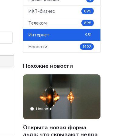
ИКТ-бизнес
895
Телеком
895
Интернет
931
Новости
1492
Похожие новости
Аналитика
Новости
» только
Co-managed
Открыта новая форма
аФон»
компании от
льда: что скрывают недра