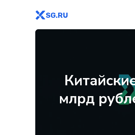
SG.RU
Китайски
млрд рубл