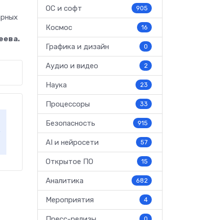
ОС и софт
905
арных
Космос
16
еева.
Графика и дизайн
0
Аудио и видео
2
Наука
23
Процессоры
33
Безопасность
915
AI и нейросети
57
Открытое ПО
15
Аналитика
682
Мероприятия
4
Пресс-релизы
0