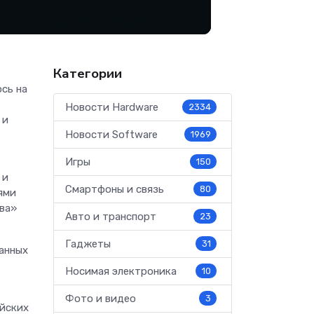
Категории
сь на
Новости Hardware
2334
 и
Новости Software
1969
Игры
150
 и
Смартфоны и связь
80
ями
тва»
Авто и транспорт
23
Гаджеты
31
анных
Носимая электроника
10
Фото и видео
3
йских