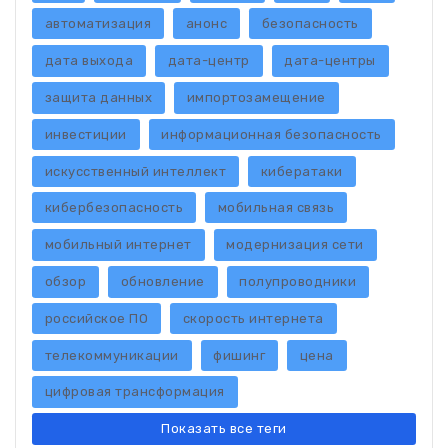
автоматизация
анонс
безопасность
дата выхода
дата-центр
дата-центры
защита данных
импортозамещение
инвестиции
информационная безопасность
искусственный интеллект
кибератаки
кибербезопасность
мобильная связь
мобильный интернет
модернизация сети
обзор
обновление
полупроводники
российское ПО
скорость интернета
телекоммуникации
фишинг
цена
цифровая трансформация
Показать все теги