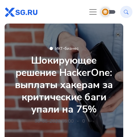
SG.RU
ИКТ-бизнес
Шокирующее
решение HackerOne:
выплаты хакерам за
критические баги
упали на 75%
30-05-2026 05:00
0