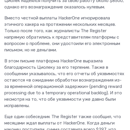
Циолек надеялся получить за свою работу около $8500,
однако его вознаграждение оказалось нулевым.
Вместо честной выплаты HackerOne игнорировала
этичного хакера на протяжении нескольких месяцев.
Только после того, как журналисты The Register
напрямую обратились к представителям платформы с
вопросом о проблеме, они удостоили его электронным
письмом, но не деньгами.
В этом письме платформа HackerOne выразила
благодарность Циолеку за его терпение. Также в
сообщении указывалось, что его отчеты об уязвимостях
остаются «в ожидании обработки вознаграждения из-
за временной операционной задержки» (pending reward
processing due to a temporary operational backlog). И это
несмотря на то, что обе уязвимости уже давно были
исправлены.
Еще один собеседник The Register также сообщил, что
месяцами ждал выплаты от HackerOne. Когда деньги
наконец поступили, сумма составила всего $297, что