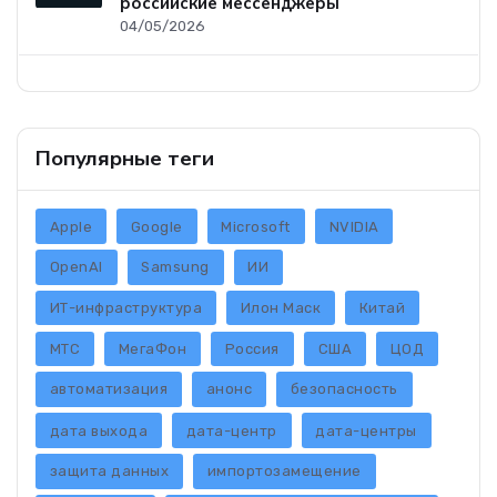
российские мессенджеры
04/05/2026
Популярные теги
Apple
Google
Microsoft
NVIDIA
OpenAI
Samsung
ИИ
ИТ-инфраструктура
Илон Маск
Китай
МТС
МегаФон
Россия
США
ЦОД
автоматизация
анонс
безопасность
дата выхода
дата-центр
дата-центры
защита данных
импортозамещение