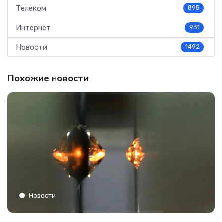
Телеком
895
Интернет
931
Новости
1492
Похожие новости
Новости
C