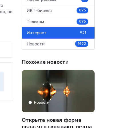
го
ИКТ-бизнес
895
го, он
Телеком
895
Интернет
931
Новости
1492
Похожие новости
Аналитика
Новости
» только
Co-managed
Открыта новая форма
аФон»
компании от
льда: что скрывают недра