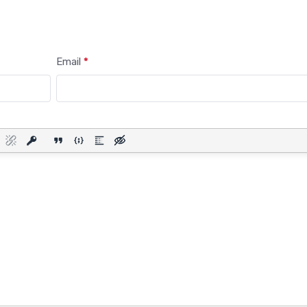
прокачал интернет
всем пути от Мине
Вод до Кисловодск
Email
*