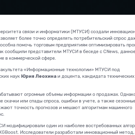
верситета связи и информатики (МТУСИ) создали инновацио
зволяет более точно определять потребительский спрос да
способна помочь торговым предприятиям оптимизировать пр
 Как сообщили представители МТУСИ в беседе с CNews, данно
е в коммерческой сфере.
факультета «Информационные технологии» МТУСИ под
ских наук
Юрия Леохина
и доцента, кандидата технических
абатывают огромные объемы информации о продажах. Однак
 скачки или спады спроса, ошибки в учете, а также сезонны
ижают точность прогнозов и мешают алгоритмам машинного
с.
СИ модифицировали один из наиболее востребованных алго
XGBoost. Исследователи разработали инновационный метод,