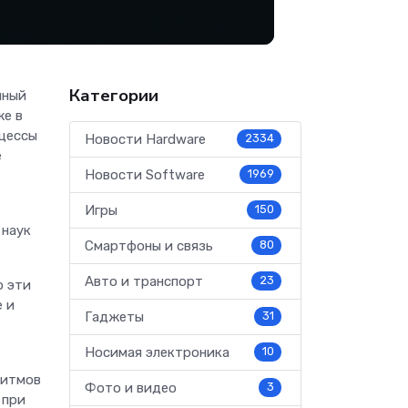
Категории
нный
же в
оцессы
Новости Hardware
2334
е
Новости Software
1969
Игры
150
 наук
Смартфоны и связь
80
Авто и транспорт
23
о эти
е и
Гаджеты
31
Носимая электроника
10
ритмов
Фото и видео
3
 при