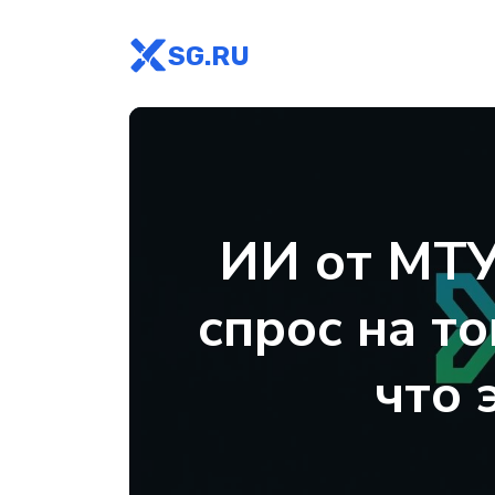
SG.RU
ИИ от МТУ
спрос на т
что 