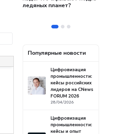
 на
собственных
ледяных планет?
ральных
безопасност
а
Популярные новости
Цифровизация
промышленности:
кейсы российских
лидеров на CNews
FORUM 2026
28/04/2026
Цифровизация
промышленности:
кейсы и опыт