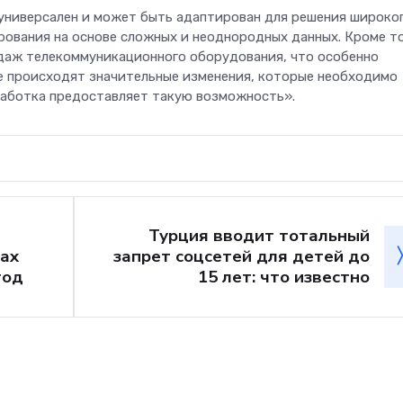
универсален и может быть адаптирован для решения широко
рования на основе сложных и неоднородных данных. Кроме то
даж телекоммуникационного оборудования, что особенно
ке происходят значительные изменения, которые необходимо
работка предоставляет такую возможность».
Турция вводит тотальный
ах
запрет соцсетей для детей до
год
15 лет: что известно
Телеком
Больше не «ловите
на вокзалах: «Мег