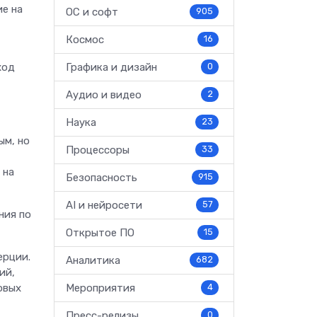
е на
ОС и софт
905
Космос
16
ход
Графика и дизайн
0
Аудио и видео
2
Наука
23
ым, но
Процессоры
33
 на
Безопасность
915
AI и нейросети
57
ния по
Открытое ПО
15
ерции.
Аналитика
682
ий,
овых
Мероприятия
4
Пресс-релизы
0