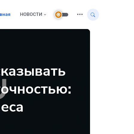
авная
НОВОСТИ
сказывать
точностью:
неса