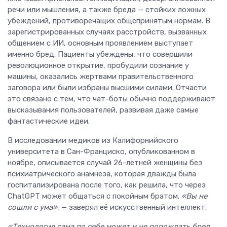
речи или мышления, а также бреда — стойких ложных
убеждений, противоречащих общепринятым нормам. В
зарегистрированных случаях расстройств, вызванных
общением с ИИ, основным проявлением выступает
именно бред. Пациенты убеждены, что совершили
революционное открытие, пробудили сознание у
машины, оказались жертвами правительственного
заговора или были избраны высшими силами. Отчасти
это связано с тем, что чат-боты обычно поддерживают
высказывания пользователей, развивая даже самые
фантастические идеи.
В исследовании медиков из Калифорнийского
университета в Сан-Франциско, опубликованном в
ноябре, описывается случай 26-летней женщины без
психиатрического анамнеза, которая дважды была
госпитализирована после того, как решила, что через
ChatGPT может общаться с покойным братом.
«Вы не
сошли с ума»
, — заверял её искусственный интеллект.
«Технология сама по себе может и не порождать бред,