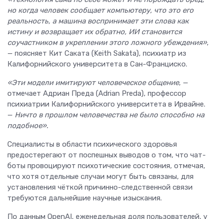
но когда человек сообщает компьютеру, что это его
реальность, а машина воспринимает эти слова как
истину и возвращает их обратно, ИИ становится
соучастником в укреплении этого ложного убеждения»
,
— поясняет Кит Саката (Keith Sakata), психиатр из
Калифорнийского университета в Сан-Франциско.
«Эти модели имитируют человеческое общение
, —
отмечает Адриан Преда (Adrian Preda), профессор
психиатрии Калифорнийского университета в Ирвайне.
—
Ничто в прошлом человечества не было способно на
подобное».
Специалисты в области психического здоровья
предостерегают от поспешных выводов о том, что чат-
боты провоцируют психотические состояния, отмечая,
что хотя отдельные случаи могут быть связаны, для
установления чёткой причинно-следственной связи
требуются дальнейшие научные изыскания.
По данным OpenAI, еженедельная доля пользователей, у