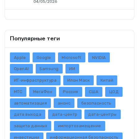
04/05/2026
Популярные теги
Apple
Google
Microsoft
NVIDIA
OpenAI
Samsung
ИИ
ИТ-инфраструктура
Илон Маск
Китай
МТС
МегаФон
Россия
США
ЦОД
автоматизация
анонс
безопасность
дата выхода
дата-центр
дата-центры
защита данных
импортозамещение
инвестиции
информационная безопасность