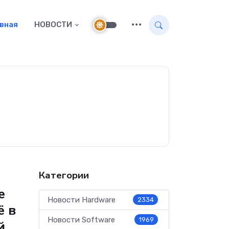
авная
НОВОСТИ
Категории
е
Новости Hardware
2334
ё в
Новости Software
1969
й