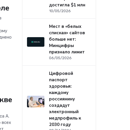
достигла $1 млн
еле
10/05/2026
в
Мест в «белых
ному
списках» сайтов
уднено
больше нет:
Минцифры
признало лимит
06/05/2026
Цифровой
паспорт
здоровья:
каждому
кве
россиянину
создадут
электронный
а А.
медпрофиль к
 всех
2030 году
ет