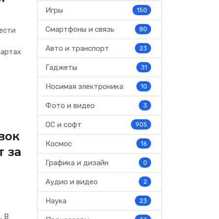
Игры
150
Смартфоны и связь
80
ести
Авто и транспорт
23
дартах
Гаджеты
31
Носимая электроника
10
Фото и видео
3
ОС и софт
905
вок
Космос
16
т за
Графика и дизайн
0
Аудио и видео
2
Наука
23
. В