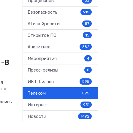
Процессоры
33
Безопасность
915
AI и нейросети
57
Открытое ПО
15
Аналитика
682
Мероприятия
4
М-8
Пресс-релизы
0
ИКТ-бизнес
895
ая
ска.
Телеком
895
ались
Интернет
931
Новости
1492