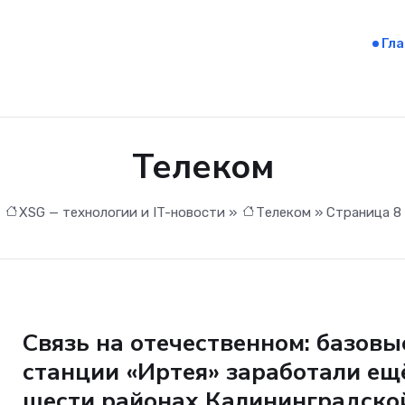
Гл
Телеком
XSG — технологии и IT-новости
»
Телеком
» Страница 8
Телеком
Связь на отечественном: базовы
станции «Иртея» заработали ещ
шести районах Калининградско