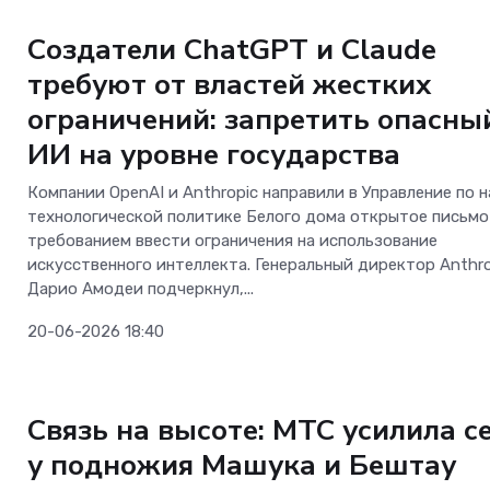
Телеком
Создатели ChatGPT и Claude
требуют от властей жестких
ограничений: запретить опасны
ИИ на уровне государства
Телеком
Компании OpenAI и Anthropic направили в Управление по н
технологической политике Белого дома открытое письмо
Больше не «ловите
требованием ввести ограничения на использование
на вокзалах: «Мег
искусственного интеллекта. Генеральный директор Anthro
прокачал интернет
Дарио Амодеи подчеркнул,...
всем пути от Мине
Вод до Кисловодск
20-06-2026 18:40
Телеком
Связь на высоте: МТС усилила с
у подножия Машука и Бештау