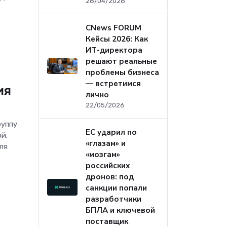
28/04/2026
CNews FORUM
Кейсы 2026: Как
ИТ-директора
решают реальные
проблемы бизнеса
— встретимся
ия
лично
22/05/2026
руппу
ЕС ударил по
й.
«глазам» и
ля
«мозгам»
российских
дронов: под
санкции попали
разработчики
БПЛА и ключевой
поставщик