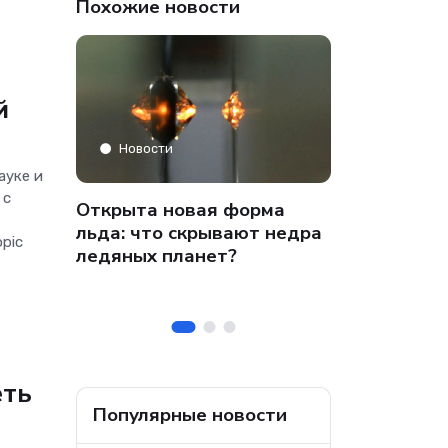
Похожие новости
й
Аналитика
Новости
ауке и
 с
» только
Co-managed
Открыта новая форма
аФон»
компании от
льда: что скрывают недра
pic
 на
собственных
ледяных планет?
ральных
безопасност
а
еть
Популярные новости