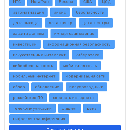
МТС
МегаФон
Россия
США
ЦОД
автоматизация
анонс
безопасность
дата выхода
дата-центр
дата-центры
защита данных
импортозамещение
инвестиции
информационная безопасность
искусственный интеллект
кибератаки
кибербезопасность
мобильная связь
мобильный интернет
модернизация сети
обзор
обновление
полупроводники
российское ПО
скорость интернета
телекоммуникации
фишинг
цена
цифровая трансформация
Показать все теги