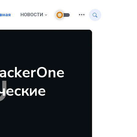
авная
НОВОСТИ
HackerOne
ческие