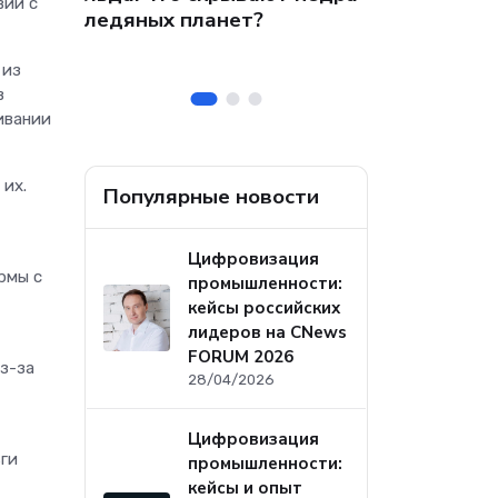
вии с
 на
собственных
ледяных планет?
ральных
безопасност
а
 из
в
ивании
 их.
Популярные новости
Цифровизация
рмы с
промышленности:
кейсы российских
лидеров на CNews
FORUM 2026
з-за
28/04/2026
Цифровизация
ьги
промышленности:
кейсы и опыт