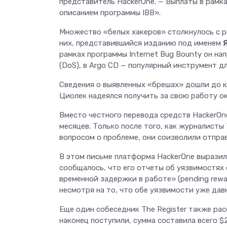
представитель HackerOne. — Выплаты в рамк
описанием программы IBB».
Множество «белых хакеров» столкнулось с р
них, представившийся изданию под именем
рамках программы Internet Bug Bounty он на
(DoS), в Argo CD — популярный инструмент дл
Сведения о выявленных «брешах» дошли до к
Циолек надеялся получить за свою работу ок
Вместо честного перевода средств HackerOn
месяцев. Только после того, как журналисты
вопросом о проблеме, они соизволили отправ
В этом письме платформа HackerOne выразила
сообщалось, что его отчеты об уязвимостях
временной задержки в работе» (pending reward
несмотря на то, что обе уязвимости уже дав
Еще один собеседник The Register также рас
наконец поступили, сумма составила всего $