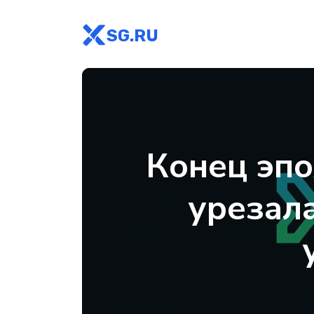
SG.RU
Конец эпо
урезал