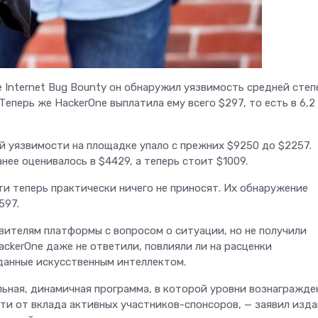
e Internet Bug Bounty он обнаружил уязвимость средней степ
Теперь же HackerOne выплатила ему всего $297, то есть в 6,2
 уязвимости на площадке упало с прежних $9250 до $2257.
ее оценивалось в $4429, а теперь стоит $1009.
и теперь практически ничего не приносят. Их обнаружение
597.
вителям платформы с вопросом о ситуации, но не получили
ckerOne даже не ответили, повлияли ли на расценки
Телеком
данные искусственным интеллектом.
льная, динамичная программа, в которой уровни вознагражде
Больше не «ловите
и от вклада активных участников-спонсоров, — заявил изд
на вокзалах: «Мег