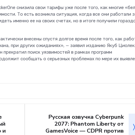
kerOne снизила свои тарифы уже после того, как многие «бе
мости. То есть возникла ситуация, когда все они работали з
деть именно ее на своих счетах, но в итоге получили горазд
актически внесены спустя долгое время после того, как рабо
нана, при других ожиданиях», — заявил изданию Якуб Циолек
он прекратил поиск уязвимостей в рамках программ
родолжит сообщать о серьезных проблемах по мере их выявле
e
Русская озвучка Cyberpunk
ый
2077: Phantom Liberty от
 и
GamesVoice — CDPR против