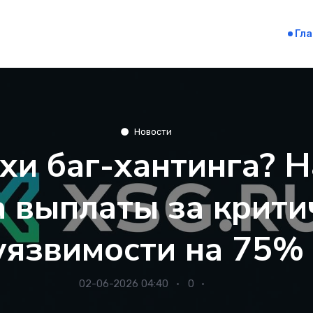
Гл
Новости
хи баг-хантинга? 
а выплаты за крити
уязвимости на 75%
02-06-2026 04:40
0