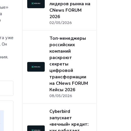
лидеров рынка на
лые»
CNews FORUM
а
2026
о
02/05/2026
та уже
Топ-менеджеры
. Он
российских
компаний
ния.
раскроют
секреты
цифровой
трансформации
на CNews FORUM
Кейсы 2026
08/05/2026
Cyberbird
запускает
«вечный» кредит:
как работает