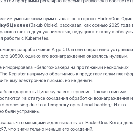
ах этой программы регулярно пересматриваются в соответст
прокачал интернет
всем пути от Мине
Вод до Кисловодск
езким уменьшением сумм выплат со стороны HackerOne. Один
Якуб Циолек
(Jakub Ciolek), рассказал, как осенью 2025 года 
правил отчет о двух уязвимостях, ведущих к отказу в обслуж
я работы с Kubernetes.
оманды разработчиков Argo CD, и они оперативно устранили
оло $8500, однако его вознаграждение оказалось нулевым.
e игнорировала «белого» хакера на протяжении нескольких
 The Register напрямую обратились к представителям платфо
ить ему электронное письмо, но не деньги.
 благодарность Циолеку за его терпение. Также в письме
 остаются «в статусе ожидания обработки вознаграждения и
 processing due to a temporary operational backlog). И это
но были устранены.
сказал, что месяцами ждал выплаты от HackerOne. Когда ден
297, что значительно меньше его ожиданий.