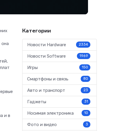
Категории
 них
 она
Новости Hardware
2334
Новости Software
1969
тей,
ыплат
Игры
150
Смартфоны и связь
80
Авто и транспорт
23
Первые
Гаджеты
31
Носимая электроника
10
а и в
Фото и видео
3