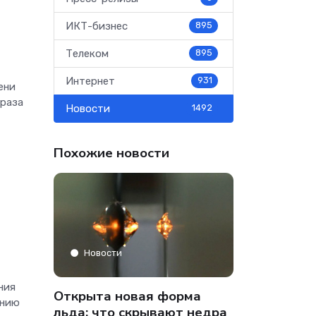
ИКТ-бизнес
895
Телеком
895
Интернет
931
ени
 раза
Новости
1492
Похожие новости
Аналитика
Новости
ния
» только
Co-managed
Открыта новая форма
анию
аФон»
компании от
льда: что скрывают недра