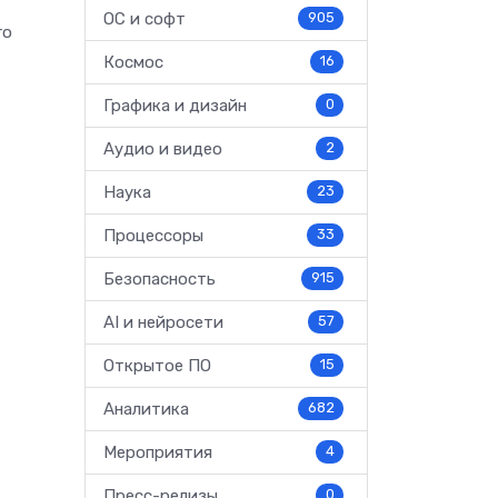
ОС и софт
905
го
Космос
16
Графика и дизайн
0
Аудио и видео
2
Наука
23
Процессоры
33
Безопасность
915
AI и нейросети
57
Открытое ПО
15
Аналитика
682
Мероприятия
4
Пресс-релизы
0