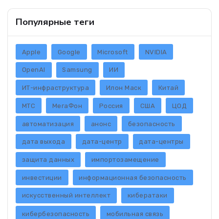
Популярные теги
Apple
Google
Microsoft
NVIDIA
OpenAI
Samsung
ИИ
ИТ-инфраструктура
Илон Маск
Китай
МТС
МегаФон
Россия
США
ЦОД
автоматизация
анонс
безопасность
дата выхода
дата-центр
дата-центры
защита данных
импортозамещение
инвестиции
информационная безопасность
искусственный интеллект
кибератаки
кибербезопасность
мобильная связь