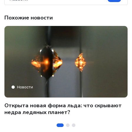
Похожие новости
Новости
C
Открыта новая форма льда: что скрывают
и
о
недра ледяных планет?
б