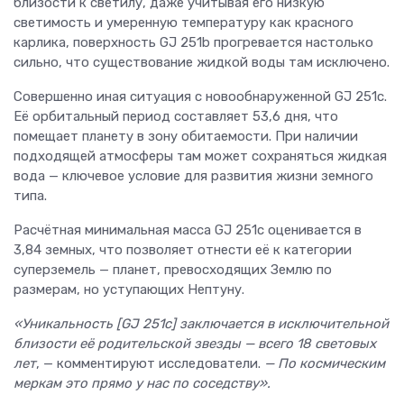
близости к светилу, даже учитывая его низкую
светимость и умеренную температуру как красного
карлика, поверхность GJ 251b прогревается настолько
сильно, что существование жидкой воды там исключено.
Совершенно иная ситуация с новообнаруженной GJ 251c.
Её орбитальный период составляет 53,6 дня, что
помещает планету в зону обитаемости. При наличии
подходящей атмосферы там может сохраняться жидкая
вода — ключевое условие для развития жизни земного
типа.
Расчётная минимальная масса GJ 251c оценивается в
3,84 земных, что позволяет отнести её к категории
суперземель — планет, превосходящих Землю по
размерам, но уступающих Нептуну.
«Уникальность [GJ 251c] заключается в исключительной
близости её родительской звезды — всего 18 световых
лет
, — комментируют исследователи.
— По космическим
меркам это прямо у нас по соседству».