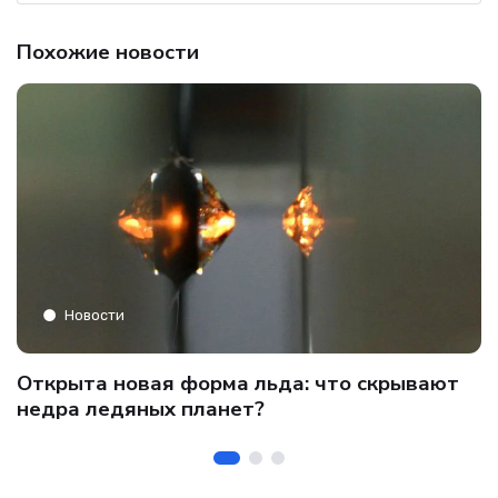
Похожие новости
Новости
C
Открыта новая форма льда: что скрывают
и
о
недра ледяных планет?
б