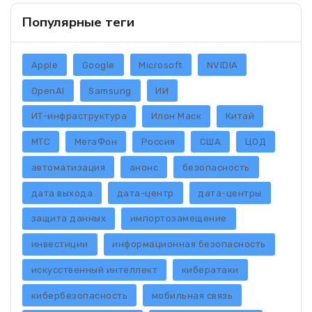
Популярные теги
Apple
Google
Microsoft
NVIDIA
OpenAI
Samsung
ИИ
ИТ-инфраструктура
Илон Маск
Китай
МТС
МегаФон
Россия
США
ЦОД
автоматизация
анонс
безопасность
дата выхода
дата-центр
дата-центры
защита данных
импортозамещение
инвестиции
информационная безопасность
искусственный интеллект
кибератаки
кибербезопасность
мобильная связь