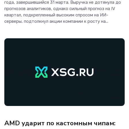
года, завершившийся 31 марта. Выручка не дотянула до
прогнозов аналитиков, однако сильный прогноз на IV
квартал, подкрепленный высоким спросом на ИИ-
серверы, подтолкнул акции компании к росту на...
ОС и софт
AMD ударит по кастомным чипам: