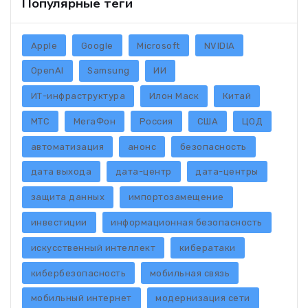
Популярные теги
Apple
Google
Microsoft
NVIDIA
OpenAI
Samsung
ИИ
ИТ-инфраструктура
Илон Маск
Китай
МТС
МегаФон
Россия
США
ЦОД
автоматизация
анонс
безопасность
дата выхода
дата-центр
дата-центры
защита данных
импортозамещение
инвестиции
информационная безопасность
искусственный интеллект
кибератаки
кибербезопасность
мобильная связь
мобильный интернет
модернизация сети