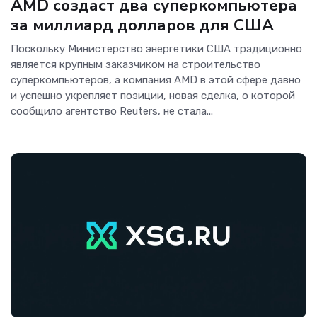
AMD создаст два суперкомпьютера
за миллиард долларов для США
Поскольку Министерство энергетики США традиционно
является крупным заказчиком на строительство
суперкомпьютеров, а компания AMD в этой сфере давно
и успешно укрепляет позиции, новая сделка, о которой
сообщило агентство Reuters, не стала...