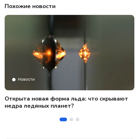
Похожие новости
Новости
C
Открыта новая форма льда: что скрывают
и
о
недра ледяных планет?
б