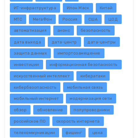
ИТ-инфраструктура
Илон Маск
Китай
МТС
МегаФон
Россия
США
ЦОД
автоматизация
анонс
безопасность
дата выхода
дата-центр
дата-центры
защита данных
импортозамещение
инвестиции
информационная безопасность
искусственный интеллект
кибератаки
кибербезопасность
мобильная связь
мобильный интернет
модернизация сети
обзор
обновление
полупроводники
российское ПО
скорость интернета
телекоммуникации
фишинг
цена