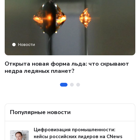
Новости
C
Открыта новая форма льда: что скрывают
и
о
недра ледяных планет?
б
Популярные новости
Цифровизация промышленности:
кейсы российских лидеров на CNews