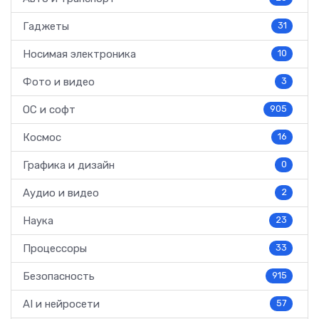
Гаджеты
31
Носимая электроника
10
Фото и видео
3
ОС и софт
905
Космос
16
Графика и дизайн
0
Аудио и видео
2
Наука
23
Процессоры
33
Безопасность
915
AI и нейросети
57