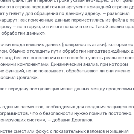
вый файл, где в первой строке указан веб-адрес. Этот файл
тем эта строка передаётся как аргумент командной строки д
ает утилиту для обращения по данному адресу, — разъяснил
маршрут: как помеченные данные переместились из файла в п
оку — во вторую, и в итоге попали в сеть. Такой анализ сра
 обработки данных».
очки ввода внешних данных (поверхность атаки), которые ес
том. Обычно отследить пути обработки неподтверждённых д
т код без его выполнения и не способен учесть реальное пов
ронними компонентами. Динамический анализ, при котором
ие функций, но не показывает, обрабатывают ли они именно
пояснил Довгалюк.
ает передачу поступающих извне данных между процессами 
ь один из элементов, необходимых для создания защищённог
ограммистов, что о безопасности нужно помнить постоянно, 
ионирующих систем», — добавил Довгалюк.
нстве сместили фокус с показательных взломов и хищения