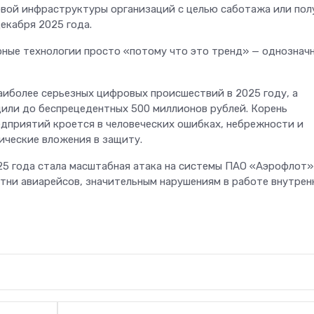
вой инфраструктуры организаций с целью саботажа или пол
екабря 2025 года.
рные технологии просто «потому что это тренд» — однознач
иболее серьезных цифровых происшествий в 2025 году, а
или до беспрецедентных 500 миллионов рублей. Корень
дприятий кроется в человеческих ошибках, небрежности и
ические вложения в защиту.
5 года стала масштабная атака на системы ПАО «Аэрофлот»
отни авиарейсов, значительным нарушениям в работе внутрен
Телеком
Больше не «ловите
на вокзалах: «Мег