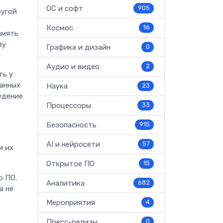
ОС и софт
905
ругой
Космос
16
амять
зу
Графика и дизайн
0
Аудио и видео
2
ть у
анных
Наука
23
едение
Процессоры
33
Безопасность
915
AI и нейросети
57
и их
Открытое ПО
15
о ПО.
Аналитика
682
а не
Мероприятия
4
Пресс-релизы
0