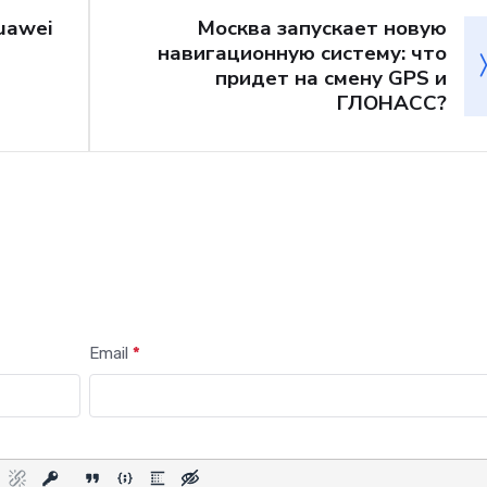
прокачал интернет
uawei
Москва запускает новую
всем пути от Мине
навигационную систему: что
Вод до Кисловодск
придет на смену GPS и
ГЛОНАСС?
Email
*