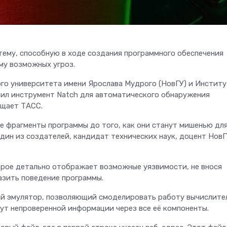
ему, способную в ходе создания программного обеспечения
у возможных угроз.
го университета имени Ярослава Мудрого (НовГУ) и Институ
ил инструмент Natch для автоматического обнаружения
бщает ТАСС.
 фрагменты программы до того, как они станут мишенью дл
дин из создателей, кандидат технических наук, доцент Нов
торое детально отображает возможные уязвимости, не внося
азить поведение программы.
й эмулятор, позволяющий смоделировать работу вычислите
ут непроверенной информации через все её компоненты.