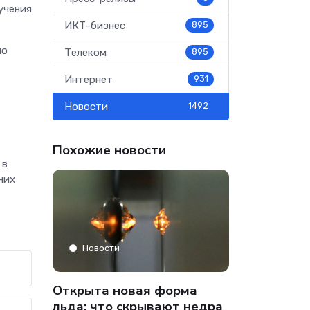
учения
ИКТ-бизнес
895
но
Телеком
895
Интернет
931
Новости
1492
Похожие новости
 в
них
Аналитика
Новости
» только
Co-managed
Открыта новая форма
аФон»
компании от
льда: что скрывают недра