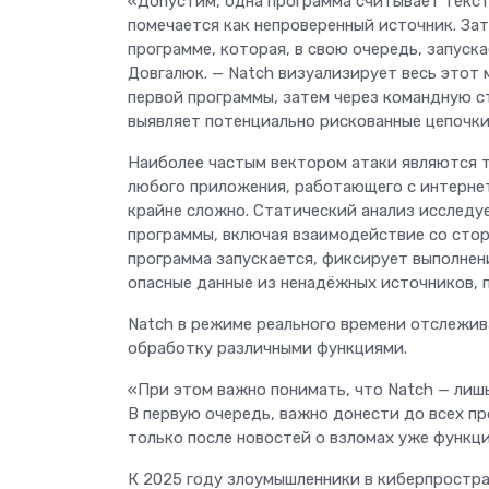
«Допустим, одна программа считывает тексто
помечается как непроверенный источник. За
программе, которая, в свою очередь, запуск
Довгалюк. — Natch визуализирует весь этот 
первой программы, затем через командную стр
выявляет потенциально рискованные цепочки
Наиболее частым вектором атаки являются т
любого приложения, работающего с интерне
крайне сложно. Статический анализ исследуе
программы, включая взаимодействие со сто
программа запускается, фиксирует выполнен
опасные данные из ненадёжных источников, 
Natch в режиме реального времени отслежив
обработку различными функциями.
«При этом важно понимать, что Natch — лиш
В первую очередь, важно донести до всех пр
только после новостей о взломах уже функц
К 2025 году злоумышленники в киберпростра