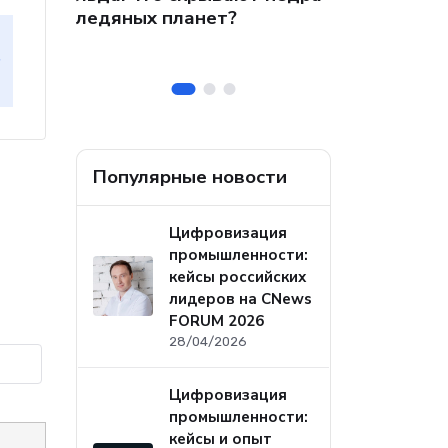
 на
собственных
ледяных планет?
ральных
безопасност
а
Популярные новости
Цифровизация
промышленности:
кейсы российских
лидеров на CNews
FORUM 2026
28/04/2026
Цифровизация
промышленности:
кейсы и опыт