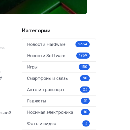
Категории
Новости Hardware
2334
та
Новости Software
1969
Игры
150
я
ГУ
Смартфоны и связь
80
Авто и транспорт
23
Гаджеты
31
Носимая электроника
10
льной
Фото и видео
3