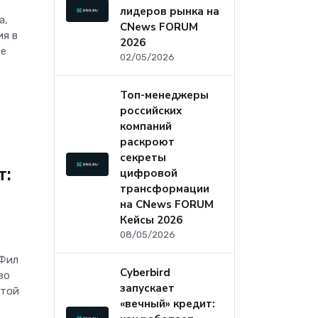
лидеров рынка на
а,
CNews FORUM
ия в
2026
ие
02/05/2026
Топ-менеджеры
российских
компаний
раскроют
секреты
т:
цифровой
трансформации
на CNews FORUM
Кейсы 2026
08/05/2026
 Фил
Cyberbird
во
запускает
этой
«вечный» кредит: