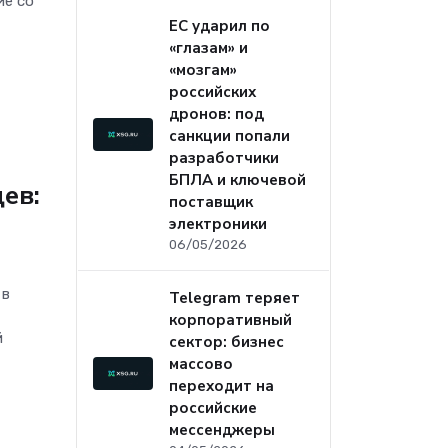
ие со
ЕС ударил по
«глазам» и
«мозгам»
российских
дронов: под
санкции попали
разработчики
БПЛА и ключевой
ев:
поставщик
электроники
06/05/2026
 в
Telegram теряет
корпоративный
й
сектор: бизнес
массово
переходит на
российские
мессенджеры