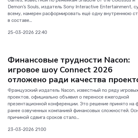
Demon’s Souls, издатель Sony Interactive Entertainment, с
всему, намерен расформировать ещё одну внутреннюю с
в составе...
25-03-2026 22:40
Новости Software
Финансовые трудности Nacon:
игровое шоу Connect 2026
отложено ради качества проект
Французский издатель Nacon, известный по ряду игровы
проектов, официально объявил о переносе ежегодной
презентационной конференции. Это решение принято на 
Телеком
ранее озвученных компанией финансовых сложностей. Ос
причиной сдвига сроков стало...
Больше не «ловите
23-03-2026 21:00
на вокзалах: «Мег