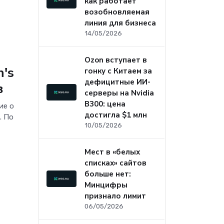
как работает
возобновляемая
линия для бизнеса
14/05/2026
Ozon вступает в
n's
гонку с Китаем за
дефицитные ИИ-
в
серверы на Nvidia
B300: цена
ие о
достигла $1 млн
. По
10/05/2026
Мест в «белых
списках» сайтов
больше нет:
Минцифры
признало лимит
06/05/2026