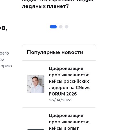
 на
собственных
ледяных планет?
ральных
безопасност
а
в,
Популярные новости
оего
ой
иторию
Цифровизация
промышленности:
кейсы российских
лидеров на CNews
FORUM 2026
28/04/2026
Цифровизация
промышленности:
кейсы и опыт