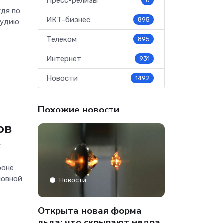
Пресс-релизы
0
удя по
ИКТ-бизнес
895
тудию
Телеком
895
Интернет
931
Новости
1492
Похожие новости
ов
х
фоне
Аналитика
новной
Новости
» только
Co-managed
Открыта новая форма
аФон»
компании от
льда: что скрывают недра