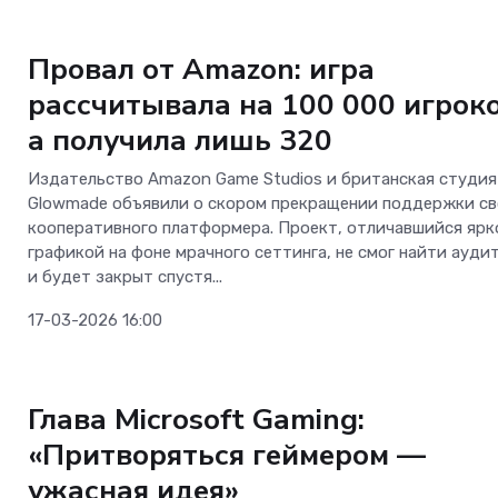
прокачал интернет
Новости Software
всем пути от Мине
Провал от Amazon: игра
Вод до Кисловодск
рассчитывала на 100 000 игроко
а получила лишь 320
Издательство Amazon Game Studios и британская студия
Glowmade объявили о скором прекращении поддержки св
кооперативного платформера. Проект, отличавшийся ярк
графикой на фоне мрачного сеттинга, не смог найти ауд
и будет закрыт спустя...
17-03-2026 16:00
Новости Software
Глава Microsoft Gaming:
«Притворяться геймером —
ужасная идея»