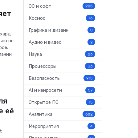
ОС и софт
905
яет
Космос
16
Графика и дизайн
0
рхард
ьно он
Аудио и видео
2
рое,
пании
Наука
23
Процессоры
33
Безопасность
915
AI и нейросети
57
ля
Открытое ПО
15
е её
Аналитика
682
Мероприятия
4
t