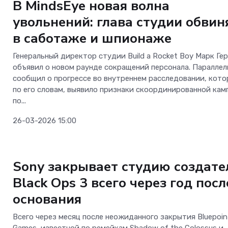
В MindsEye новая волна
увольнений: глава студии обвин
в саботаже и шпионаже
Генеральный директор студии Build a Rocket Boy Марк Ге
объявил о новом раунде сокращений персонала. Параллел
сообщил о прогрессе во внутреннем расследовании, кото
по его словам, выявило признаки скоординированной кам
по...
26-03-2026 15:00
Игры
Sony закрывает студию создате
Black Ops 3 всего через год посл
основания
Всего через месяц после неожиданного закрытия Bluepoin
Games, известной по ремейкам Shadow of the Colossus и