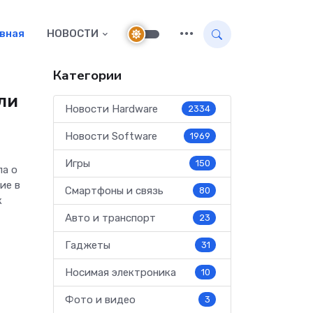
авная
НОВОСТИ
Категории
ли
Новости Hardware
2334
Новости Software
1969
Игры
150
ла о
ие в
Смартфоны и связь
80
к
Авто и транспорт
23
Гаджеты
31
Носимая электроника
10
Фото и видео
3